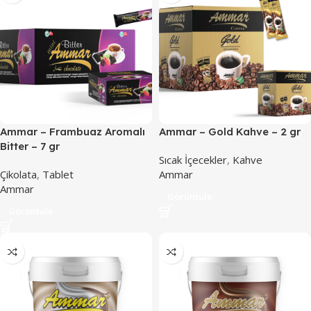
Ammar – Frambuaz Aromalı
Ammar – Gold Kahve – 2 gr
Bitter – 7 gr
Sıcak İçecekler
,
Kahve
Çikolata
,
Tablet
Ammar
Ammar
Görüntüle
Görüntüle