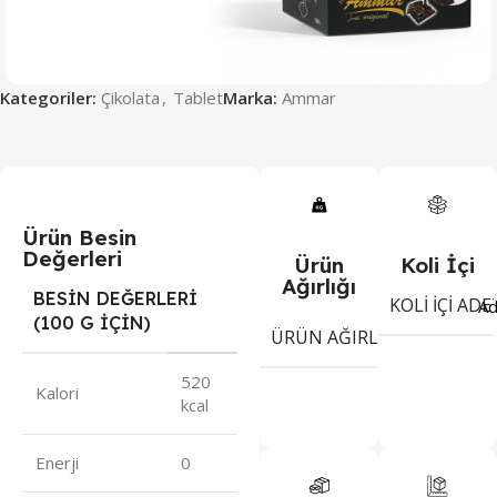
Kategoriler:
Çikolata
,
Tablet
Marka:
Ammar
Ürün Besin
Değerleri
Ürün
Koli İçi
Ağırlığı
BESİN DEĞERLERİ
KOLI İÇI ADE
Ad
(100 G İÇİN)
7
ÜRÜN AĞIRLIĞI
gr
520
Kalori
kcal
Enerji
0