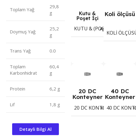
29,8
Toplam Yağ
g
Kutu &
Koli ölçüsü
Poşet İçi
KUTU & (POŞET) İÇI ADET
Adet
25,2
Doymuş Yağ
KOLI ÖLÇÜS
g
Trans Yağ
0.0
Toplam
60,4
Karbonhidrat
g
Protein
6,2 g
20 DC
40 DC
Konteyner
Konteyner
Lif
1,8 g
20 DC KONTEYNER
40 DC KONT
2004
Koli
K
Detayli Bilgi Al