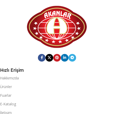
6
6
KOLI İÇI ADET
KOLI İÇI ADET
KOLI ÖLÇÜSÜ
KOLI ÖLÇÜSÜ
379mm X 384mm X 282mm
379mm X 384mm X 282mm
KOLI BRÜT AĞIRLIĞI
KOLI BRÜT AĞIRLIĞI
13,85
14
Hızlı Erişim
KOLI BARKOD
KOLI BARKOD
Hakkımızda
0868 265 501 6777
0868 265 501 1321
Ürünler
Fuarlar
20 DC KONTEYNER
20 DC KONTEYNER
E-Katalog
İletişim
706
706