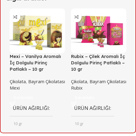
Mexi – Vanilya Aromalı
Rubix – Çilek Aromalı İç
R
İç Dolgulu Pirinç
Dolgulu Pirinç Patlaklı –
D
Patlaklı – 10 gr
10 gr
1
Çikolata
,
Bayram Çikolatası
Çikolata
,
Bayram Çikolatası
Ç
Mexi
Rubix
R
Görüntüle
Görüntüle
ÜRÜN AĞIRLIĞI
ÜRÜN AĞIRLIĞI
10 gr
10 gr