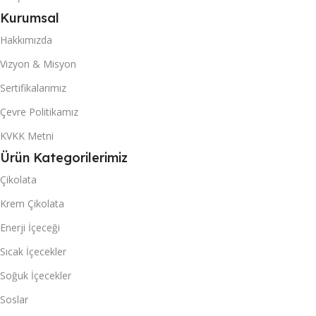
Kurumsal
40 DC KONTEYNER
40 DC KONTEYNER
Hakkımızda
Vizyon & Misyon
1680
1680
Sertifikalarımız
Çevre Politikamız
Mexi
Rubix
MARKA
MARKA
KVKK Metni
KUTU & (POŞET) İÇI ADET
KUTU & (POŞET) İÇI ADET
Ürün Kategorilerimiz
Çikolata
6
6
Krem Çikolata
Enerji İçeceği
Sıcak İçecekler
Soğuk İçecekler
Soslar