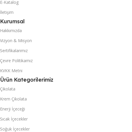
E-Katalog
20 DC KONTEYNER
İletişim
20 DC KONTEYNER
Kurumsal
681
Hakkımızda
907
Vizyon & Misyon
40 DC KONTEYNER
40 DC KONTEYNER
Sertifikalarımız
1620
Çevre Politikamız
2160
KVKK Metni
KUTU & (POŞET) İÇI ADET
KUTU & (POŞET) İÇI ADET
Ürün Kategorilerimiz
50
Çikolata
20
Krem Çikolata
Enerji İçeceği
Sıcak İçecekler
Soğuk İçecekler