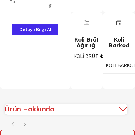
Tuz
g
Detayli Bilgi Al
Koli Brüt
Koli
Ağırlığı
Barkod
KOLI BRÜT AĞIRLIĞI
6,4
Kg
KOLI BARKO
Ürün Hakkında