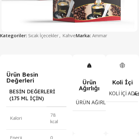
Kategoriler:
Sıcak İçecekler
,
Kahve
Marka:
Ammar
Ürün Besin
Değerleri
Ürün
Koli İçi
Ağırlığı
BESİN DEĞERLERİ
KOLI İÇI ADE
Ad
(175 ML İÇİN)
18
ÜRÜN AĞIRLIĞI
gr
78
Kalori
kcal
Enerji
0