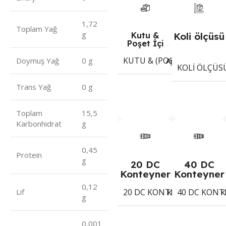
1,72
Toplam Yağ
g
Kutu &
Koli ölçüsü
Poşet İçi
KUTU & (POŞET) İÇI ADET
Adet
Doymuş Yağ
0 g
KOLI ÖLÇÜS
Trans Yağ
0 g
Toplam
15,5
Karbonhidrat
g
0,45
Protein
g
20 DC
40 DC
Konteyner
Konteyner
0,12
20 DC KONTEYNER
40 DC KONT
Lif
1342
Koli
K
g
0,001