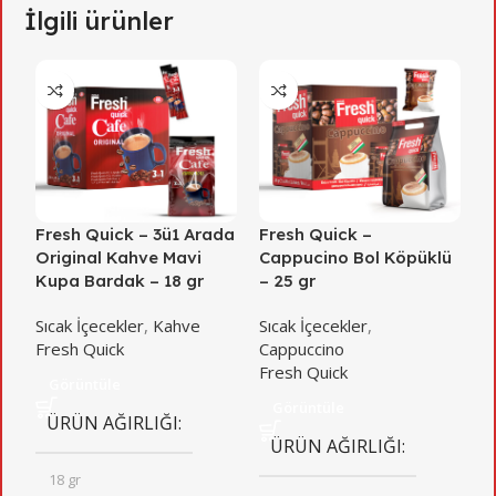
İlgili ürünler
Fresh Quick – 3ü1 Arada
Fresh Quick –
F
Original Kahve Mavi
Cappucino Bol Köpüklü
K
Kupa Bardak – 18 gr
– 25 gr
S
Sıcak İçecekler
,
Kahve
Sıcak İçecekler
,
F
Fresh Quick
Cappuccino
Fresh Quick
Görüntüle
Görüntüle
ÜRÜN AĞIRLIĞI
ÜRÜN AĞIRLIĞI
18 gr