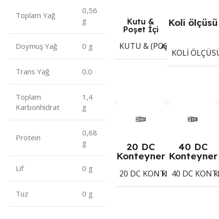
0,56
Toplam Yağ
g
Kutu &
Koli ölçüsü
Poşet İçi
KUTU & (POŞET) İÇI ADET
Adet
Doymuş Yağ
0 g
KOLI ÖLÇÜS
Trans Yağ
0.0
Toplam
1,4
Karbonhidrat
g
0,68
Protein
g
20 DC
40 DC
Konteyner
Konteyner
Lif
0 g
20 DC KONTEYNER
40 DC KONT
1342
Koli
K
Tuz
0 g