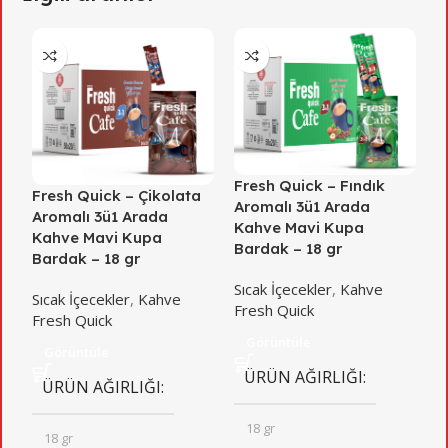
Fresh Quick – Fındık
F
Fresh Quick – Çikolata
Aromalı 3ü1 Arada
K
Aromalı 3ü1 Arada
Kahve Mavi Kupa
Kahve Mavi Kupa
S
Bardak – 18 gr
Bardak – 18 gr
F
Sıcak İçecekler
,
Kahve
Sıcak İçecekler
,
Kahve
Fresh Quick
Fresh Quick
Görüntüle
Görüntüle
ÜRÜN AĞIRLIĞI
ÜRÜN AĞIRLIĞI
18 gr
18 gr