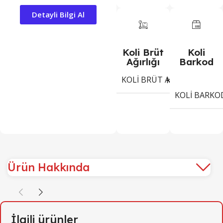
Detayli Bilgi Al
Koli Brüt
Koli
Ağırlığı
Barkod
KOLI BRÜT AĞIRLIĞI
2,1
Kg
KOLI BARKO
Ürün Hakkında
İlgili ürünler