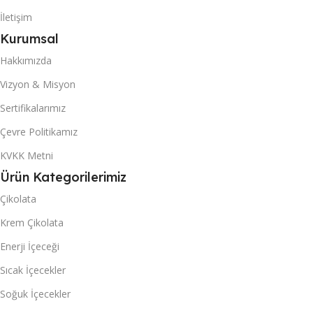
İletişim
20 DC KONTEYNER
20 DC KONTEYNER
Kurumsal
517
Hakkımızda
517
Vizyon & Misyon
40 DC KONTEYNER
40 DC KONTEYNER
Sertifikalarımız
1230
Çevre Politikamız
1230
KVKK Metni
KUTU & (POŞET) İÇI ADET
KUTU & (POŞET) İÇI ADET
Ürün Kategorilerimiz
Çikolata
50
50
Krem Çikolata
Enerji İçeceği
Sıcak İçecekler
Soğuk İçecekler