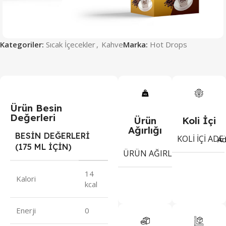
Kategoriler:
Sıcak İçecekler
,
Kahve
Marka:
Hot Drops
Ürün Besin
Değerleri
Ürün
Koli İçi
Ağırlığı
BESİN DEĞERLERİ
KOLI İÇI ADE
Ad
(175 ML İÇİN)
2
ÜRÜN AĞIRLIĞI
gr
14
Kalori
kcal
Enerji
0