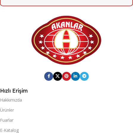
20
KOLI İÇI ADET
20
KOLI İÇI ADET
KOLI ÖLÇÜSÜ
KOLI ÖLÇÜSÜ
372mm X 467mm X 322mm
372mm X 467mm X 322mm
KOLI BARKOD
KOLI BARKOD
0868 116 190 1058
0868 116 190 1041
Hızlı Erişim
Fresh Quick
MARKA
Fresh Quick
MARKA
Hakkımızda
KOLI BRÜT AĞIRLIĞI
Ürünler
KOLI BRÜT AĞIRLIĞI
Fuarlar
20,42
20,42
E-Katalog