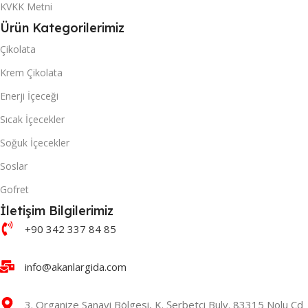
KVKK Metni
Ürün Kategorilerimiz
Çikolata
Krem Çikolata
Enerji İçeceği
Sıcak İçecekler
Soğuk İçecekler
Soslar
Gofret
İletişim Bilgilerimiz
+90 342 337 84 85
info@akanlargida.com
3. Organize Sanayi Bölgesi, K. Şerbetçi Bulv. 83315 Nolu Cd