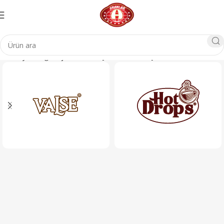
Ana Sayfa
Soğuk İçecekler
Meyve Aromalı İçecek Tozu