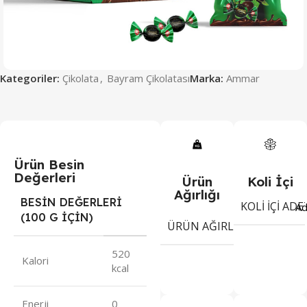
Kategoriler:
Çikolata
,
Bayram Çikolatası
Marka:
Ammar
Ürün Besin
Değerleri
Ürün
Koli İçi
Ağırlığı
BESİN DEĞERLERİ
KOLI İÇI ADE
Ad
(100 G İÇİN)
12
ÜRÜN AĞIRLIĞI
gr
520
Kalori
kcal
Enerji
0