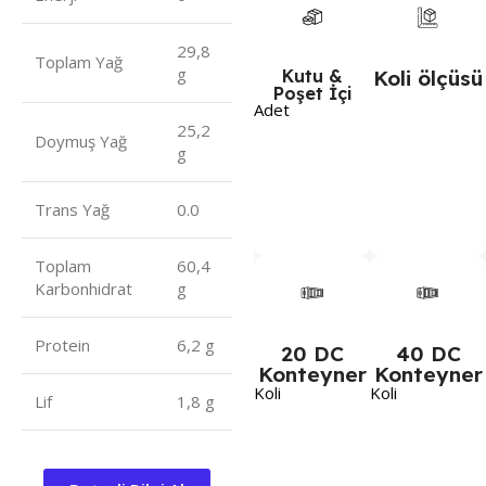
29,8
Toplam Yağ
g
Kutu &
Koli ölçüsü
Poşet İçi
Adet
25,2
Doymuş Yağ
g
Trans Yağ
0.0
Toplam
60,4
Karbonhidrat
g
Protein
6,2 g
20 DC
40 DC
Konteyner
Konteyner
Koli
Koli
Lif
1,8 g