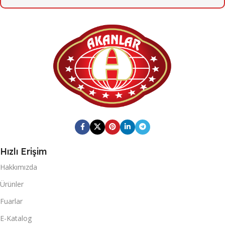
6
KOLI İÇI ADET
6
KOLI İÇI ADET
KOLI ÖLÇÜSÜ
KOLI ÖLÇÜSÜ
164mm X 247mm X 201mm
379mm X 384mm X 282mm
KOLI BRÜT AĞIRLIĞI
KOLI BRÜT AĞIRLIĞI
3,11
13,85
KOLI BARKOD
Hızlı Erişim
KOLI BARKOD
Hakkımızda
0868 116 190 8910
0868 265 501 6777
Ürünler
20 DC KONTEYNER
Fuarlar
20 DC KONTEYNER
E-Katalog