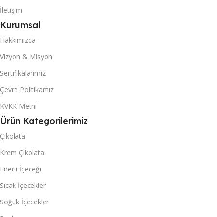
3558
İletişim
706
Kurumsal
40 DC KONTEYNER
40 DC KONTEYNER
Hakkımızda
8466
Vizyon & Misyon
1680
Sertifikalarımız
Akanlar Simo
MARKA
Çevre Politikamız
Mexi
MARKA
KVKK Metni
KUTU & (POŞET) İÇI ADET
KUTU & (POŞET) İÇI ADET
Ürün Kategorilerimiz
24
Çikolata
6
Krem Çikolata
Enerji İçeceği
Sıcak İçecekler
Soğuk İçecekler