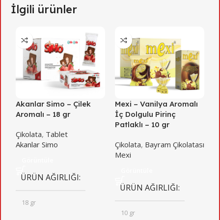
İlgili ürünler
Akanlar Simo – Çilek
Mexi – Vanilya Aromalı
R
Aromalı – 18 gr
İç Dolgulu Pirinç
A
Patlaklı – 10 gr
P
Çikolata
,
Tablet
Akanlar Simo
Çikolata
,
Bayram Çikolatası
Ç
Mexi
R
Görüntüle
Görüntüle
ÜRÜN AĞIRLIĞI
ÜRÜN AĞIRLIĞI
18 gr
10 gr