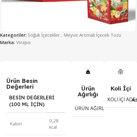
Kategoriler:
Soğuk İçecekler
,
Meyve Aromalı İçecek Tozu
Marka:
VivaJus
Ürün Besin
Değerleri
Ürün
Koli İçi
Ağırlığı
BESİN DEĞERLERİ
KOLI İÇI ADE
Ad
(100 ML İÇİN)
9
ÜRÜN AĞIRLIĞI
g
0,28
Kalori
kcal