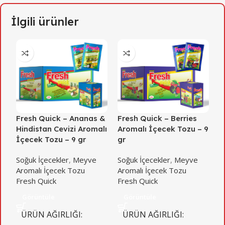
İlgili ürünler
Fresh Quick – Ananas &
Fresh Quick – Berries
F
Hindistan Cevizi Aromalı
Aromalı İçecek Tozu – 9
A
İçecek Tozu – 9 gr
gr
g
Soğuk İçecekler
,
Meyve
Soğuk İçecekler
,
Meyve
S
Aromalı İçecek Tozu
Aromalı İçecek Tozu
A
Fresh Quick
Fresh Quick
F
Görüntüle
Görüntüle
ÜRÜN AĞIRLIĞI
ÜRÜN AĞIRLIĞI