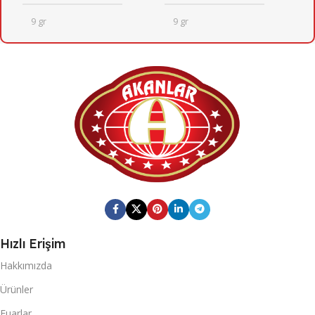
9 gr
9 gr
24
24
KOLI İÇI ADET
KOLI İÇI ADET
KOLI ÖLÇÜSÜ
KOLI ÖLÇÜSÜ
246mm X 410mm X 205mm
246mm X 410mm X 205mm
KOLI BARKOD
KOLI BARKOD
0869 744 210 6401
0868 116 190 0648
Hızlı Erişim
Fresh Quick
Fresh Quick
MARKA
MARKA
Hakkımızda
Ürünler
20 DC KONTEYNER
20 DC KONTEYNER
Fuarlar