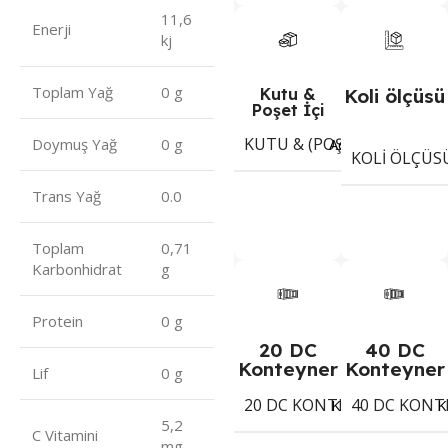
11,6
Enerji
kj
Toplam Yağ
0 g
Kutu &
Koli ölçüsü
Poşet İçi
KUTU & (POŞET) İÇI ADET
Adet
Doymuş Yağ
0 g
KOLI ÖLÇÜS
Trans Yağ
0.0
Toplam
0,71
Karbonhidrat
g
Protein
0 g
20 DC
40 DC
Konteyner
Konteyner
Lif
0 g
20 DC KONTEYNER
40 DC KONT
1402
Koli
K
5,2
C Vitamini
mg