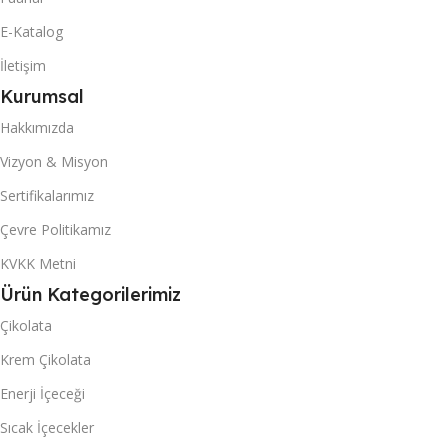
1402
1402
E-Katalog
İletişim
40 DC KONTEYNER
40 DC KONTEYNER
Kurumsal
Hakkımızda
3446
3446
Vizyon & Misyon
KUTU & (POŞET) İÇI ADET
KUTU & (POŞET) İÇI ADET
Sertifikalarımız
Çevre Politikamız
24
24
KVKK Metni
Ürün Kategorilerimiz
Çikolata
Krem Çikolata
Enerji İçeceği
Sıcak İçecekler