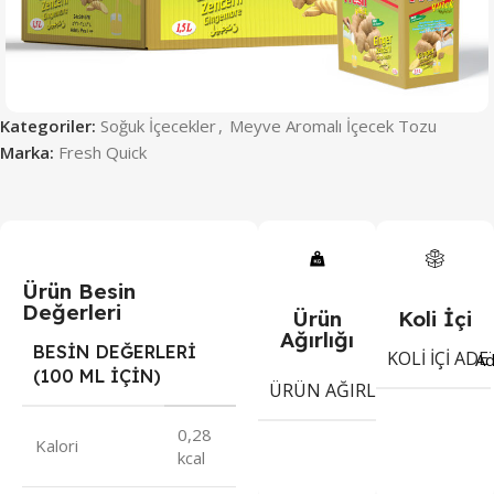
Kategoriler:
Soğuk İçecekler
,
Meyve Aromalı İçecek Tozu
Marka:
Fresh Quick
Ürün Besin
Değerleri
Ürün
Koli İçi
Ağırlığı
BESİN DEĞERLERİ
KOLI İÇI ADE
Ad
(100 ML İÇİN)
9
ÜRÜN AĞIRLIĞI
gr
0,28
Kalori
kcal