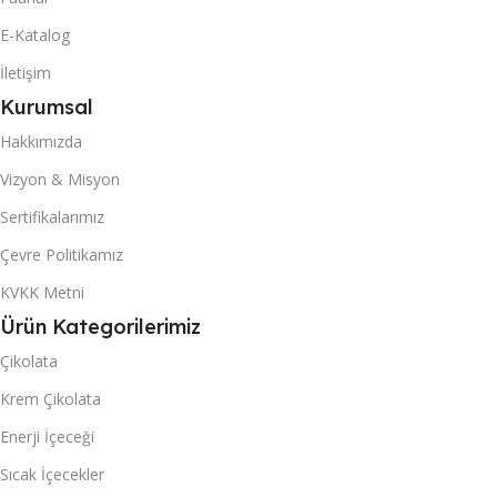
1402
1402
E-Katalog
İletişim
40 DC KONTEYNER
40 DC KONTEYNER
Kurumsal
Hakkımızda
3446
3446
Vizyon & Misyon
KUTU & (POŞET) İÇI ADET
KUTU & (POŞET) İÇI ADET
Sertifikalarımız
Çevre Politikamız
24
24
KVKK Metni
Ürün Kategorilerimiz
Çikolata
Krem Çikolata
Enerji İçeceği
Sıcak İçecekler