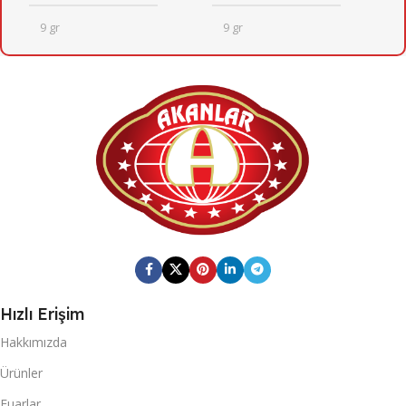
9 gr
9 gr
24
24
KOLI İÇI ADET
KOLI İÇI ADET
KOLI ÖLÇÜSÜ
KOLI ÖLÇÜSÜ
246mm X 410mm X 205mm
246mm X 410mm X 205mm
KOLI BARKOD
KOLI BARKOD
0869 744 210 6401
0868 116 190 0648
Hızlı Erişim
Fresh Quick
Fresh Quick
MARKA
MARKA
Hakkımızda
Ürünler
20 DC KONTEYNER
20 DC KONTEYNER
Fuarlar