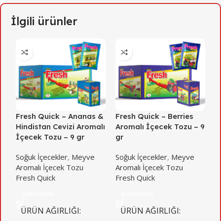
İlgili ürünler
Fresh Quick – Ananas &
Fresh Quick – Berries
F
Hindistan Cevizi Aromalı
Aromalı İçecek Tozu – 9
A
İçecek Tozu – 9 gr
gr
g
Soğuk İçecekler
,
Meyve
Soğuk İçecekler
,
Meyve
S
Aromalı İçecek Tozu
Aromalı İçecek Tozu
A
Fresh Quick
Fresh Quick
F
Görüntüle
Görüntüle
ÜRÜN AĞIRLIĞI
ÜRÜN AĞIRLIĞI