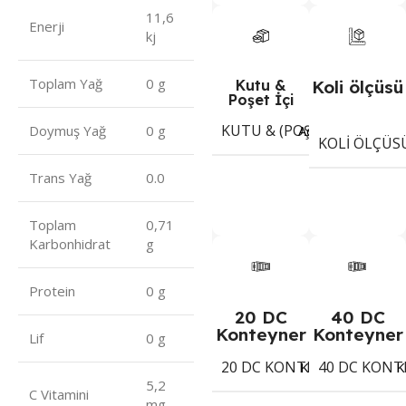
11,6
Enerji
kj
Toplam Yağ
0 g
Kutu &
Koli ölçüsü
Poşet İçi
KUTU & (POŞET) İÇI ADET
Adet
Doymuş Yağ
0 g
KOLI ÖLÇÜS
Trans Yağ
0.0
Toplam
0,71
Karbonhidrat
g
Protein
0 g
20 DC
40 DC
Konteyner
Konteyner
Lif
0 g
20 DC KONTEYNER
40 DC KONT
1402
Koli
K
5,2
C Vitamini
mg