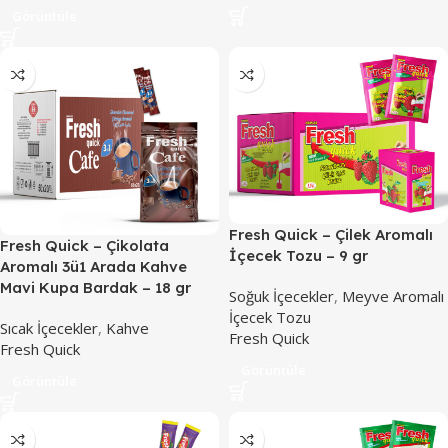
Görüntüle
Fresh Quick – Çilek Aromalı
Fresh Quick – Çikolata
İçecek Tozu – 9 gr
Aromalı 3ü1 Arada Kahve
Mavi Kupa Bardak – 18 gr
Soğuk İçecekler
,
Meyve Aromalı
İçecek Tozu
Sıcak İçecekler
,
Kahve
Fresh Quick
Fresh Quick
Görüntüle
Görüntüle