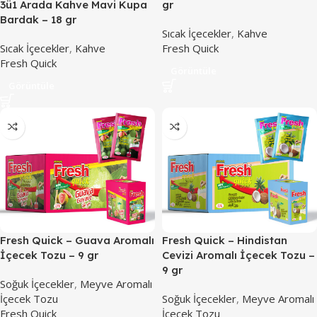
3ü1 Arada Kahve Mavi Kupa
gr
Bardak – 18 gr
Sıcak İçecekler
,
Kahve
Sıcak İçecekler
,
Kahve
Fresh Quick
Fresh Quick
Görüntüle
Görüntüle
Fresh Quick – Guava Aromalı
Fresh Quick – Hindistan
İçecek Tozu – 9 gr
Cevizi Aromalı İçecek Tozu –
9 gr
Soğuk İçecekler
,
Meyve Aromalı
İçecek Tozu
Soğuk İçecekler
,
Meyve Aromalı
Fresh Quick
İçecek Tozu