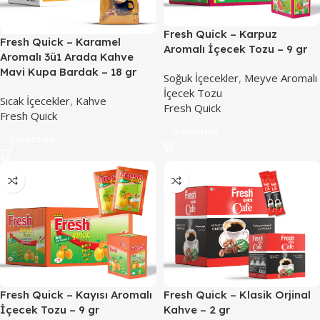
Fresh Quick – Karpuz
Fresh Quick – Karamel
Aromalı İçecek Tozu – 9 gr
Aromalı 3ü1 Arada Kahve
Mavi Kupa Bardak – 18 gr
Soğuk İçecekler
,
Meyve Aromalı
İçecek Tozu
Sıcak İçecekler
,
Kahve
Fresh Quick
Fresh Quick
Görüntüle
Görüntüle
Fresh Quick – Kayısı Aromalı
Fresh Quick – Klasik Orjinal
İçecek Tozu – 9 gr
Kahve – 2 gr