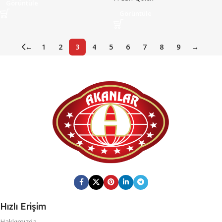
Görüntüle
Görüntüle
←
1
2
3
4
5
6
7
8
9
→
Hızlı Erişim
Hakkımızda