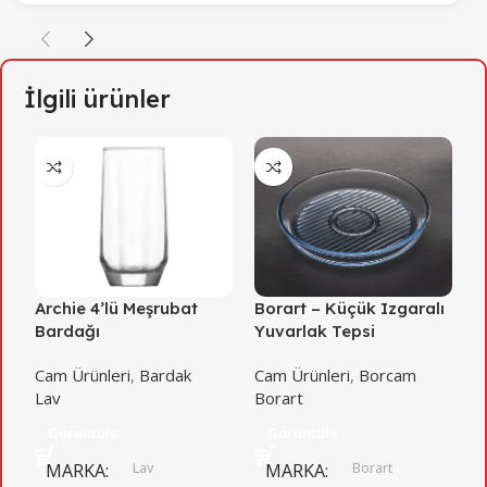
İlgili ürünler
Archie 4’lü Meşrubat
Borart – Küçük Izgaralı
B
Bardağı
Yuvarlak Tepsi
O
Cam Ürünleri
,
Bardak
Cam Ürünleri
,
Borcam
C
Lav
Borart
B
Görüntüle
Görüntüle
Lav
Borart
MARKA
MARKA