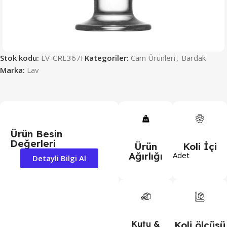
Stok kodu:
LV-CRE367F
Kategoriler:
Cam Ürünleri
,
Bardak
Marka:
Lav
Ürün Besin
Değerleri
Ürün
Koli İçi
Ağırlığı
Adet
Detayli Bilgi Al
Kutu &
Koli ölçüsü