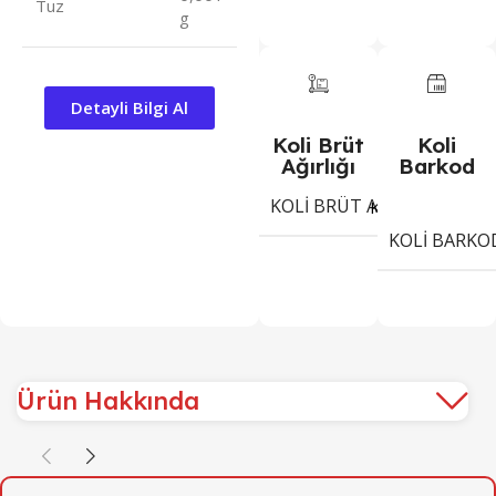
Tuz
g
Detayli Bilgi Al
Koli Brüt
Koli
Ağırlığı
Barkod
KOLI BRÜT AĞIRLIĞI
12,
Kg
KOLI BARKO
Ürün Hakkında