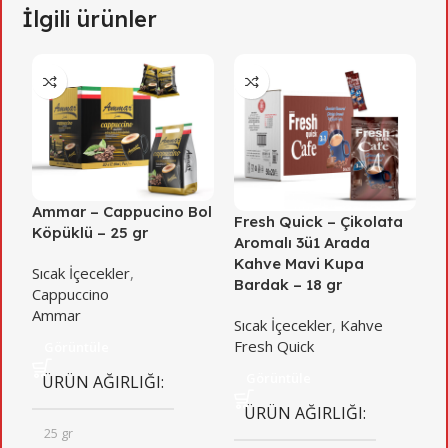
İlgili ürünler
Ammar – Cappucino Bol
F
Fresh Quick – Çikolata
Köpüklü – 25 gr
A
Aromalı 3ü1 Arada
K
Kahve Mavi Kupa
Sıcak İçecekler
,
B
Bardak – 18 gr
Cappuccino
Ammar
S
Sıcak İçecekler
,
Kahve
F
Fresh Quick
Görüntüle
Görüntüle
ÜRÜN AĞIRLIĞI
ÜRÜN AĞIRLIĞI
25 gr