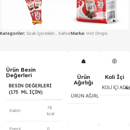
Kategoriler:
Sıcak İçecekler
,
Kahve
Marka:
Hot Drops
Ürün Besin
Değerleri
Ürün
Koli İçi
Ağırlığı
BESİN DEĞERLERİ
KOLI İÇI ADE
Ad
(175 ML İÇİN)
18
ÜRÜN AĞIRLIĞI
gr
78
Kalori
kcal
Enerji
0