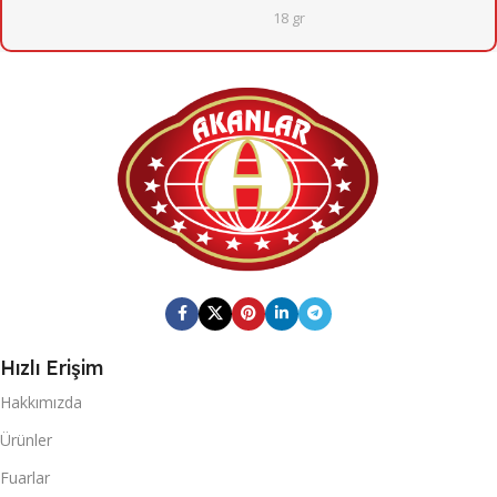
18 gr
12
KOLI İÇI ADET
20
KOLI İÇI ADET
KOLI ÖLÇÜSÜ
KOLI ÖLÇÜSÜ
222mm X 392mm X 367mm
372mm X 467mm X 322mm
KOLI BARKOD
KOLI BARKOD
0868 265 501 4599
0868 116 190 1041
Ammar
MARKA
Hızlı Erişim
Fresh Quick
MARKA
Hakkımızda
KOLI BRÜT AĞIRLIĞI
Ürünler
KOLI BRÜT AĞIRLIĞI
7,384
Fuarlar