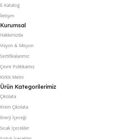
20,42
E-Katalog
20 DC KONTEYNER
İletişim
20 DC KONTEYNER
Kurumsal
907
Hakkımızda
517
40 DC KONTEYNER
Vizyon & Misyon
40 DC KONTEYNER
Sertifikalarımız
2160
Çevre Politikamız
1230
KUTU & (POŞET) İÇI ADET
KVKK Metni
KUTU & (POŞET) İÇI ADET
Ürün Kategorilerimiz
20
Çikolata
50
Krem Çikolata
Enerji İçeceği
Sıcak İçecekler
Soğuk İçecekler