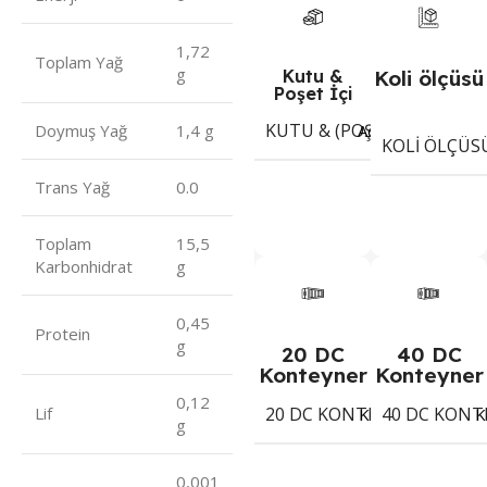
1,72
Toplam Yağ
g
Kutu &
Koli ölçüsü
Poşet İçi
KUTU & (POŞET) İÇI ADET
Adet
Doymuş Yağ
1,4 g
KOLI ÖLÇÜS
Trans Yağ
0.0
Toplam
15,5
Karbonhidrat
g
0,45
Protein
g
20 DC
40 DC
Konteyner
Konteyner
0,12
20 DC KONTEYNER
40 DC KONT
Lif
796
Koli
K
g
0,001