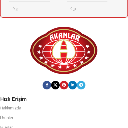
9 gr
9 gr
24
24
KOLI İÇI ADET
KOLI İÇI ADET
KOLI ÖLÇÜSÜ
KOLI ÖLÇÜSÜ
246mm X 410mm X 205mm
246mm X 410mm X 205mm
KOLI BARKOD
KOLI BARKOD
0869 744 210 6401
0868 116 190 0648
Hızlı Erişim
Fresh Quick
Fresh Quick
MARKA
MARKA
Hakkımızda
Ürünler
20 DC KONTEYNER
20 DC KONTEYNER
Fuarlar