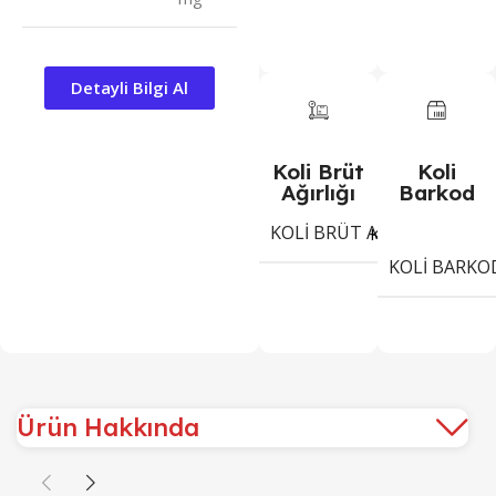
Detayli Bilgi Al
Koli Brüt
Koli
Ağırlığı
Barkod
KOLI BRÜT AĞIRLIĞI
5,3
Kg
KOLI BARKO
Ürün Hakkında