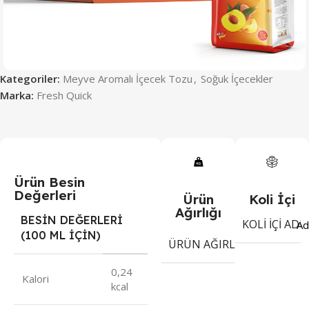
Kategoriler:
Meyve Aromalı İçecek Tozu
,
Soğuk İçecekler
Marka:
Fresh Quick
Ürün Besin
Değerleri
Ürün
Koli İçi
Ağırlığı
BESİN DEĞERLERİ
KOLI İÇI ADE
Ad
(100 ML İÇİN)
10
ÜRÜN AĞIRLIĞI
gr
0,24
Kalori
kcal