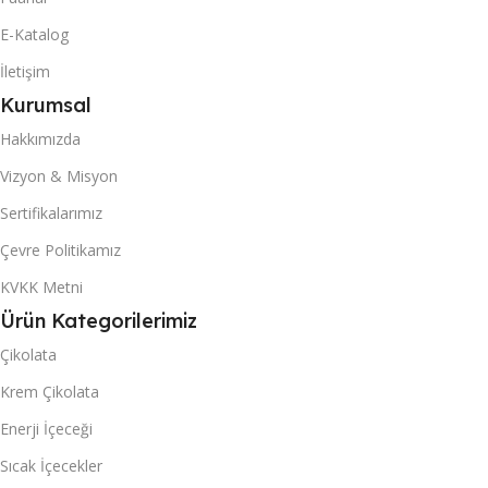
1402
1402
E-Katalog
İletişim
40 DC KONTEYNER
40 DC KONTEYNER
Kurumsal
Hakkımızda
3446
3446
Vizyon & Misyon
KUTU & (POŞET) İÇI ADET
KUTU & (POŞET) İÇI ADET
Sertifikalarımız
Çevre Politikamız
24
24
KVKK Metni
Ürün Kategorilerimiz
Çikolata
Krem Çikolata
Enerji İçeceği
Sıcak İçecekler