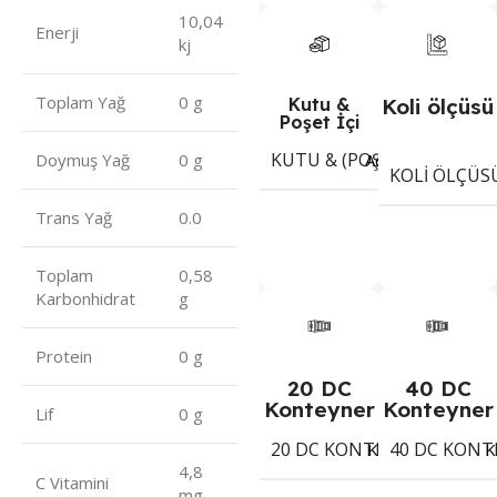
10,04
Enerji
kj
Toplam Yağ
0 g
Kutu &
Koli ölçüsü
Poşet İçi
KUTU & (POŞET) İÇI ADET
Adet
Doymuş Yağ
0 g
KOLI ÖLÇÜS
Trans Yağ
0.0
Toplam
0,58
Karbonhidrat
g
Protein
0 g
20 DC
40 DC
Konteyner
Konteyner
Lif
0 g
20 DC KONTEYNER
40 DC KONT
1037
Koli
K
4,8
C Vitamini
mg