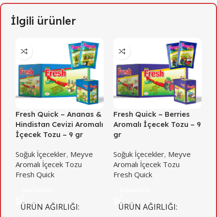
İlgili ürünler
Fresh Quick – Ananas &
Fresh Quick – Berries
F
Hindistan Cevizi Aromalı
Aromalı İçecek Tozu – 9
A
İçecek Tozu – 9 gr
gr
g
Soğuk İçecekler
,
Meyve
Soğuk İçecekler
,
Meyve
S
Aromalı İçecek Tozu
Aromalı İçecek Tozu
A
Fresh Quick
Fresh Quick
F
Görüntüle
Görüntüle
ÜRÜN AĞIRLIĞI
ÜRÜN AĞIRLIĞI