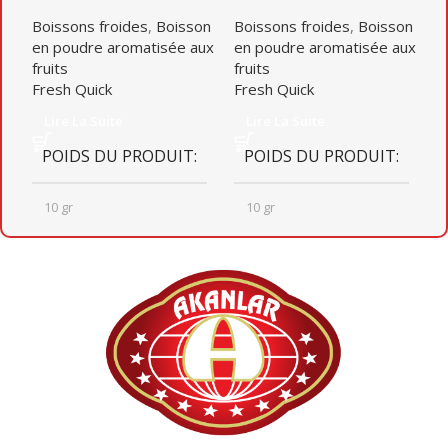
B
Boissons froides
,
Boisson
Boissons froides
,
Boisson
e
en poudre aromatisée aux
en poudre aromatisée aux
fr
fruits
fruits
F
Fresh Quick
Fresh Quick
Lire La Suite
Lire La Suite
POIDS DU PRODUIT
POIDS DU PRODUIT
10 gr
10 gr
QUANTITÉ PAR BOÎTE
QUANTITÉ PAR BOÎTE
20
8
DIMENSIONS DU CARTON
DIMENSIONS DU CARTON
365mm X 460mm X 320mm
372mm x 402mm x 187mm
x 402mm x 187mm