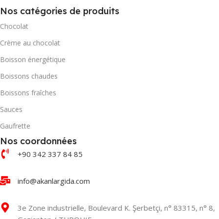
CONTENEUR 40' DC
Nos catégories de produits
CONTENEUR 40' DC
Chocolat
1284
2467
Crème au chocolat
QUANTITÉ PAR BOÎTE
Boisson énergétique
QUANTITÉ PAR BOÎTE
Boissons chaudes
48
48
Boissons fraîches
Sauces
Gaufrette
Nos coordonnées
+90 342 337 84 85
info@akanlargida.com
3e Zone industrielle, Boulevard K. Şerbetçi, n° 83315, n° 8,