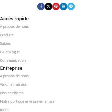
CODE-BARRES DU CARTON
CODE-BARRES DU CARTO
Accès rapide
0868 116 190 6664
0868 265 501 7811
À propos de nous
MARQUE
Produits
MARQUE
Salons
Fresh Quick
Fresh Quick
E-Catalogue
Communication
POIDS BRUT DU CARTON
POIDS BRUT DU CARTON
Entreprise
11,86
À propos de nous
5,318
Vision et mission
CONTENEUR 20' DC
CONTENEUR 20' DC
Nos certificats
539
Notre politique environnementale
1037
KVKK