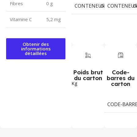
Fibres
0 g
CONTENEUR 20' DC
CONTENEUR 
140
Colis
C
Vitamine C
5,2 mg
Obtenir des
informations
détaillées
Poids brut
Code-
du carton
barres du
Kg
carton
CODE-BARR