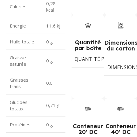
0,28
Calories
kcal
Energie
11,6 kj
Quantité
Huile totale
0 g
Dimension
par boîte
du carton
Graisse
QUANTITÉ PAR BOÎTE
2
0 g
saturée
DIMENSION
Graisses
0.0
trans
Glucides
0,71 g
totaux
Protéines
0 g
Conteneur
Conteneur
20' DC
40' DC