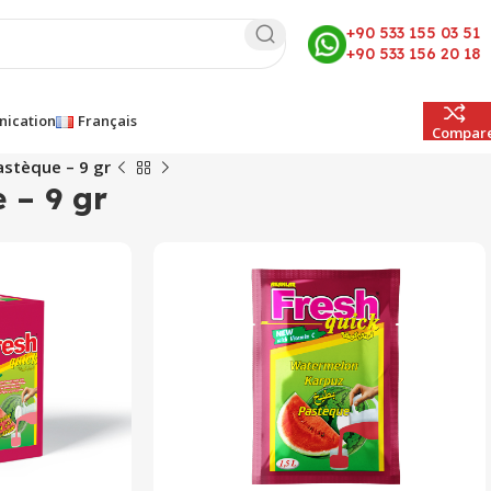
+90 533 155 03 51
+90 533 156 20 18
ication
Français
Compar
astèque – 9 gr
 – 9 gr