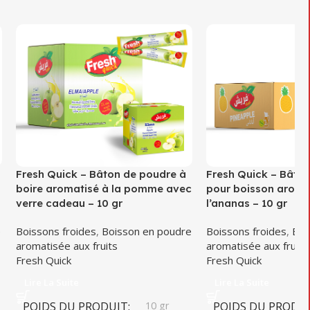
Fresh Quick – Bâton de poudre à
Fresh Quick – Bâto
boire aromatisé à la pomme avec
pour boisson aroma
verre cadeau – 10 gr
l’ananas – 10 gr
e
Boissons froides
,
Boisson en poudre
Boissons froides
,
Boi
aromatisée aux fruits
aromatisée aux fruits
Fresh Quick
Fresh Quick
Lire La Suite
Lire La Suite
POIDS DU PRODUIT
10 gr
POIDS DU PRODU