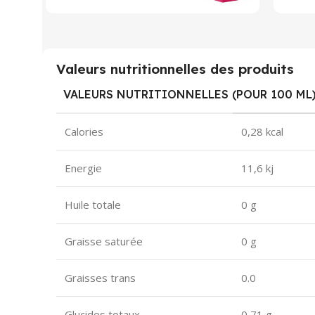
Valeurs nutritionnelles des produits
VALEURS NUTRITIONNELLES (POUR 100 ML
Calories
0,28 kcal
Energie
11,6 kj
Huile totale
0 g
Graisse saturée
0 g
Graisses trans
0.0
Glucides totaux
0,71 g