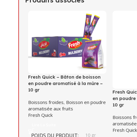
Fresh Quick – Bâton de boisson
en poudre aromatisé à la mûre –
10 gr
Fresh Quic
en poudre 
Boissons froides
,
Boisson en poudre
10 gr
aromatisée aux fruits
Fresh Quick
Boissons fr
aromatisée 
Lire La Suite
Fresh Quick
POIDS DU PRODUIT
10 gr