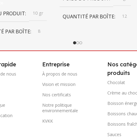
te
U PRODUIT
10 gr
QUANTITÉ PAR BOÎTE
12
É PAR BOÎTE
8
DIMENSIONS DU CARTON
ONS DU CARTON
340mm x 516mm x 307mm x
516mm x 307mm
rapide
Entreprise
Nos catégo
402mm x 187mm x
 187mm
produits
CODE-BARRES DU CARTON
 de nous
À propos de nous
Chocolat
Vision et mission
RRES DU CARTON
0868 116 190 7906
Crème au choc
Nos certificats
Boisson énerg
501 7811
gue
Notre politique
MARQUE
Fresh Quick
environnementale
Boissons chau
cation
KVKK
Fresh Quick
Boissons fraîc
POIDS BRUT DU CARTON
Sauces