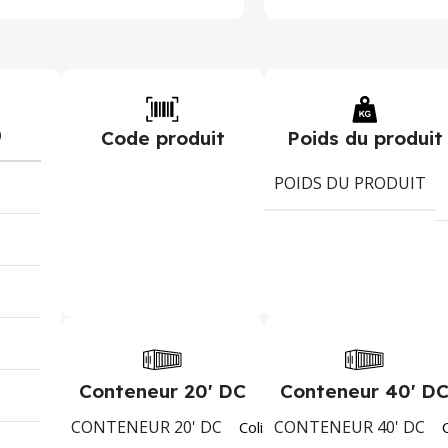
)
Code produit
Poids du produit
POIDS DU PRODUIT
Conteneur 20' DC
Conteneur 40' D
CONTENEUR 20' DC
CONTENEUR 40' DC
1402
Colis