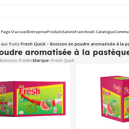
Page D’accueil
Entreprise
Produits
Salons
Franchise
E-Catalogue
Commun
aux fruits
Fresh Quick – Boisson en poudre aromatisée à la p
oudre aromatisée à la pastèque
Boissons froides
Marque :
Fresh Quick