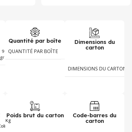
Quantité par boîte
Dimensions du
carton
9
QUANTITÉ PAR BOÎTE
24
gr
DIMENSIONS DU CARTON
C
Poids brut du carton
Code-barres du
Kg
carton
3446
Colis