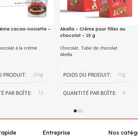
rème cacao-noisette –
Akella – Crème pour filles au
chocolat – 15 g
hocolat à la crème
Chocolat
,
Tube de chocolat
Akella
te
Lire La Suite
U PRODUIT
250g
POIDS DU PRODUIT
15g
É PAR BOÎTE
12
QUANTITÉ PAR BOÎTE
6
ONS DU CARTON
DIMENSIONS DU CARTON
278mm x 159mm x
165mm x 340mm x 299mm x
rapide
Entreprise
Nos catégo
 159mm
340mm x 299mm