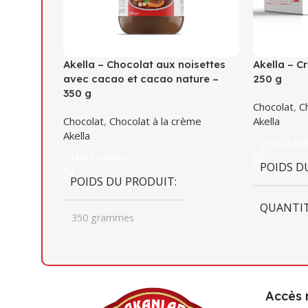
Akella – Chocolat aux noisettes
Akella – C
avec cacao et cacao nature –
250 g
350 g
Chocolat
,
C
Chocolat
,
Chocolat à la crème
Akella
Akella
Lire La Sui
Lire La Suite
POIDS D
POIDS DU PRODUIT
QUANTIT
350 grammes
DIMENSI
QUANTITÉ PAR BOÎTE
12
197mm x 
Accès 
DIMENSIONS DU CARTON
278mm x