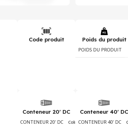
Code produit
Poids du produit
POIDS DU PRODUIT
Conteneur 20' DC
Conteneur 40' D
CONTENEUR 20' DC
CONTENEUR 40' DC
2394
Colis