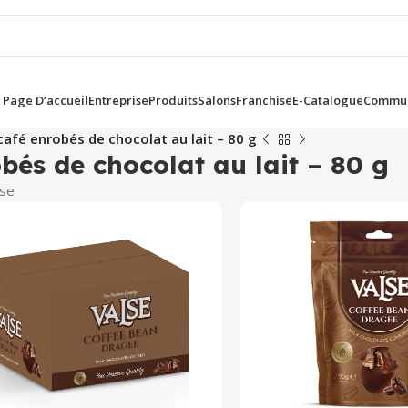
Page D’accueil
Entreprise
Produits
Salons
Franchise
E-Catalogue
Commun
café enrobés de chocolat au lait – 80 g
bés de chocolat au lait – 80 g
lse