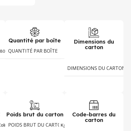
Quantité par boîte
Dimensions du
carton
QUANTITÉ PAR BOÎTE
80g
12
DIMENSIONS DU CARTON
C
Poids brut du carton
Code-barres du
carton
POIDS BRUT DU CARTON
5697
1,345
Colis
Kg