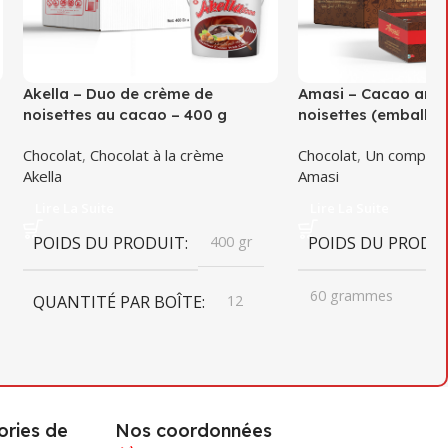
Akella – Duo de crème de
Amasi – Cacao aro
noisettes au cacao – 400 g
noisettes (emballé) 
Chocolat
,
Chocolat à la crème
Chocolat
,
Un compri
Akella
Amasi
Lire La Suite
Lire La Suite
POIDS DU PRODUIT
400 gr
POIDS DU PRODU
60 grammes
QUANTITÉ PAR BOÎTE
12
QUANTITÉ PAR B
DIMENSIONS DU CARTON
DIMENSIONS DU
230mm X 340mm X 208mm
ries de
Nos coordonnées