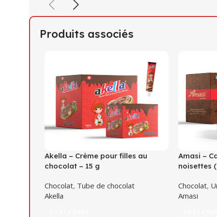
Produits associés
Akella – Crème pour filles au
Amasi – C
chocolat – 15 g
noisettes 
Chocolat
,
Tube de chocolat
Chocolat
,
U
Akella
Amasi
Lire La Suite
Lire La Sui