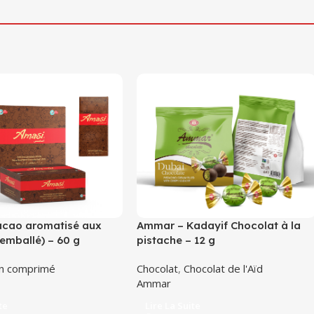
acao aromatisé aux
Ammar – Kadayif Chocolat à la
(emballé) – 60 g
pistache – 12 g
n comprimé
Chocolat
,
Chocolat de l'Aïd
Ammar
te
Lire La Suite