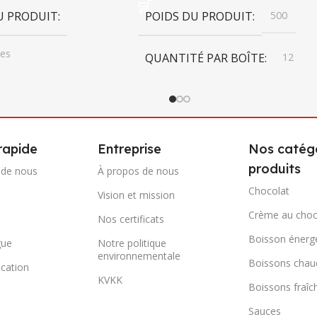
U PRODUIT
POIDS DU PRODUIT
500
es
QUANTITÉ PAR BOÎTE
12
É PAR BOÎTE
6
DIMENSIONS DU CARTON
ONS DU CARTON
252mm x 305mm x 237mm x
rapide
Entreprise
Nos catégo
305mm x 237mm
produits
 de nous
À propos de nous
264mm x 250mm x
 250mm
POIDS BRUT DU CARTON
Chocolat
Vision et mission
Crème au choc
Nos certificats
RUT DU CARTON
6,78
Boisson énerg
gue
Notre politique
environnementale
Boissons chau
CODE-BARRES DU CARTON
cation
KVKK
Boissons fraîc
RRES DU CARTON
0868 265 501 9723
Sauces