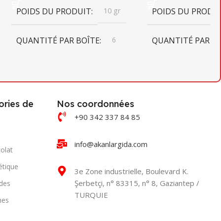
POIDS DU PRODUIT
10 gr
POIDS DU PRODU
QUANTITÉ PAR BOÎTE
6
QUANTITÉ PAR B
DIMENSIONS DU CARTON
DIMENSIONS DU
379mm X 384mm X 282mm
379mm X 384mm X
ries de
Nos coordonnées
+90 342 337 84 85
POIDS BRUT DU CARTON
POIDS BRUT DU 
info@akanlargida.com
13,85
13,85
olat
étique
3e Zone industrielle, Boulevard K.
CODE-BARRES DU CARTON
CODE-BARRES DU
Şerbetçi, n° 83315, n° 8, Gaziantep /
des
TURQUIE
hes
0868 265 501 6753
0868 265 501 6692