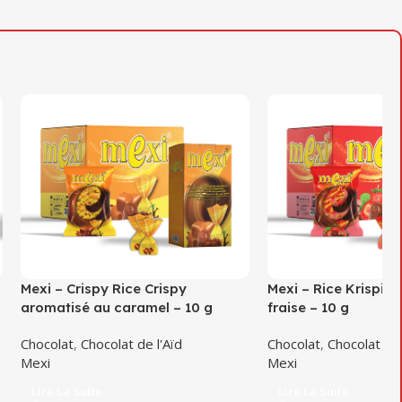
Mexi – Crispy Rice Crispy
Mexi – Rice Krispies 
aromatisé au caramel – 10 g
fraise – 10 g
Chocolat
,
Chocolat de l'Aïd
Chocolat
,
Chocolat de 
Mexi
Mexi
Lire La Suite
Lire La Suite