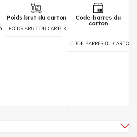
C
Poids brut du carton
Code-barres du
carton
POIDS BRUT DU CARTON
3344
8,072
Colis
Kg
CODE-BARRES DU CARTON