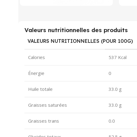
Valeurs nutritionnelles des produits
VALEURS NUTRITIONNELLES (POUR 100G)
Calories
537 Kcal
Énergie
0
Huile totale
33.0 g
Graisses saturées
33.0 g
Graisses trans
0.0
Glucides totaux
52.5 g