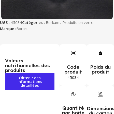
UGS :
45034
Catégories :
Borkam
,
Produits en verre
Marque :
Borart
Valeurs
nutritionnelles des
Code
Poids du
produits
produit
produit
45034
Obtenir des
informations
détaillées
Quantité
Dimension
par boîte
du carton