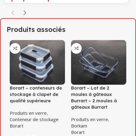
Produits associés
Borart – conteneurs de
Borart – Lot de 2
B
stockage à clapet de
moules à gâteaux
C
qualité supérieure
Burrart – 2 moules à
P
gâteaux Burrart
Produits en verre
,
C
Conteneur de stockage
Produits en verre
,
B
Borart
Borkam
Borart
Lire La Suite