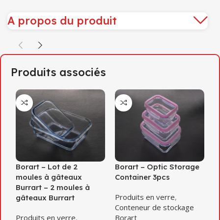
A propos du produit
Produits associés
Borart – Lot de 2
Borart – Optic Storage
B
moules à gâteaux
Container 3pcs
a
Burrart – 2 moules à
Produits en verre
,
P
gâteaux Burrart
Conteneur de stockage
B
Produits en verre
,
Borart
B