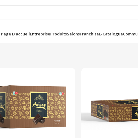
Page D’accueil
Entreprise
Produits
Salons
Franchise
E-Catalogue
Commun