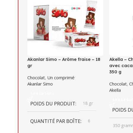
Akanlar Simo – Arôme fraise – 18
Akella – C
gr
avec caca
350 g
Chocolat
,
Un comprimé
Akanlar Simo
Chocolat
,
C
Akella
Lire La Suite
Lire La Sui
POIDS DU PRODUIT
18 gr
POIDS D
QUANTITÉ PAR BOÎTE
6
350 gram