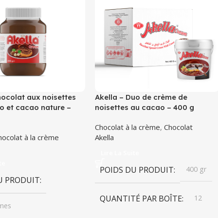
hocolat aux noisettes
Akella – Duo de crème de
o et cacao nature –
noisettes au cacao – 400 g
Chocolat à la crème
,
Chocolat
hocolat à la crème
Akella
Lire La Suite
te
POIDS DU PRODUIT
400 gr
U PRODUIT
QUANTITÉ PAR BOÎTE
12
mes