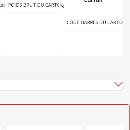
POIDS BRUT DU CARTON
5247
5,145
Colis
Kg
CODE-BARRES DU CARTON