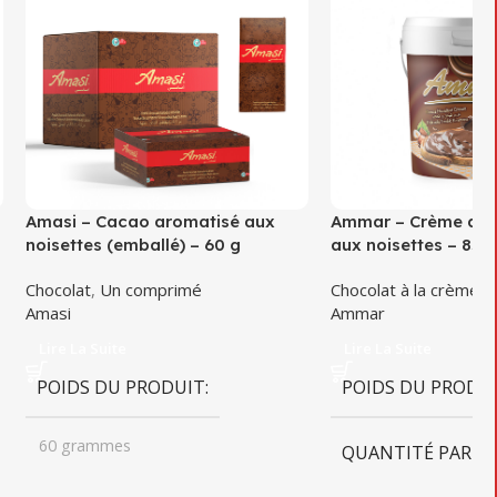
Amasi – Cacao aromatisé aux
Ammar – Crème de 
noisettes (emballé) – 60 g
aux noisettes – 850
Chocolat
,
Un comprimé
Chocolat à la crème
,
C
Amasi
Ammar
Lire La Suite
Lire La Suite
POIDS DU PRODUIT
POIDS DU PRODU
60 grammes
QUANTITÉ PAR B