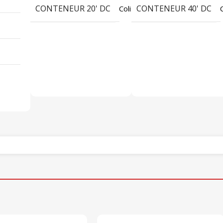
CONTENEUR 20' DC
CONTENEUR 40' DC
2288
Colis