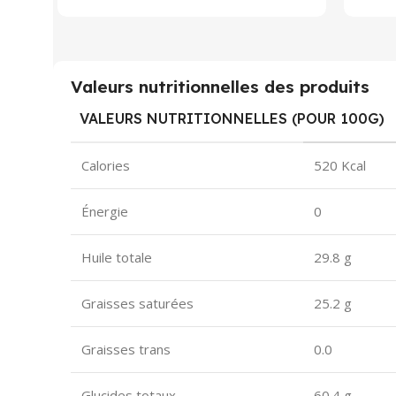
Valeurs nutritionnelles des produits
VALEURS NUTRITIONNELLES (POUR 100G)
Calories
520 Kcal
Énergie
0
Huile totale
29.8 g
Graisses saturées
25.2 g
Graisses trans
0.0
Glucides totaux
60.4 g