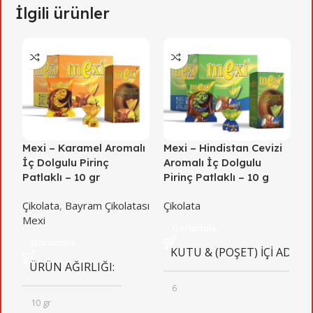
İlgili ürünler
Mexi – Karamel Aromalı
Mexi – Hindistan Cevizi
R
İç Dolgulu Pirinç
Aromalı İç Dolgulu
D
Patlaklı – 10 gr
Pirinç Patlaklı – 10 g
1
Çikolata
,
Bayram Çikolatası
Çikolata
Ç
Mexi
R
Görüntüle
Görüntüle
KUTU & (POŞET) İÇI ADET
ÜRÜN AĞIRLIĞI
6
10 gr