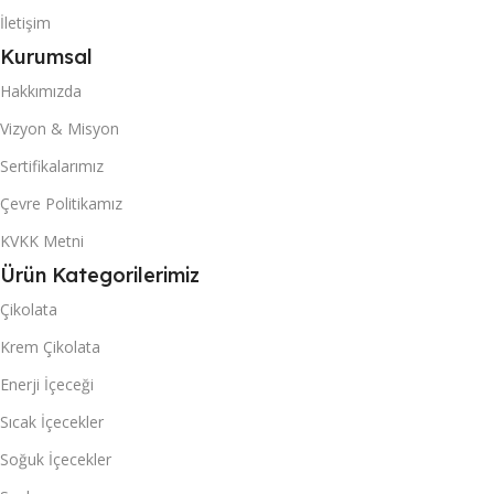
İletişim
706
Kurumsal
40 DC KONTEYNER
Hakkımızda
Vizyon & Misyon
1680
Sertifikalarımız
Çevre Politikamız
Mexi
MARKA
KVKK Metni
KUTU & (POŞET) İÇI ADET
Ürün Kategorilerimiz
Çikolata
6
Krem Çikolata
Enerji İçeceği
Sıcak İçecekler
Soğuk İçecekler