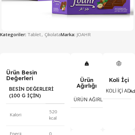
Kategoriler:
Tablet
,
Çikolata
Marka:
JOAHR
Ürün Besin
Değerleri
Ürün
Koli İçi
Ağırlığı
BESİN DEĞERLERİ
KOLI İÇI ADE
Ad
(100 G İÇİN)
50
ÜRÜN AĞIRLIĞI
gr
520
Kalori
kcal
Enerji
0