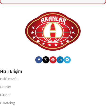
6
KOLI İÇI ADET
KOLI ÖLÇÜSÜ
379mm X 384mm X 282mm
KOLI BRÜT AĞIRLIĞI
13,85
Hızlı Erişim
KOLI BARKOD
Hakkımızda
0868 265 501 6753
Ürünler
Fuarlar
20 DC KONTEYNER
E-Katalog