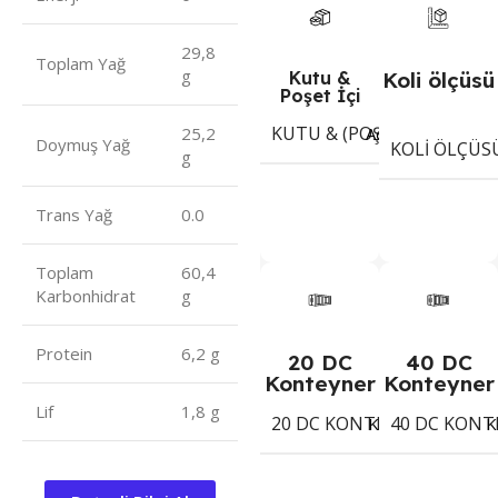
29,8
Toplam Yağ
g
Kutu &
Koli ölçüsü
Poşet İçi
KUTU & (POŞET) İÇI ADET
Adet
25,2
Doymuş Yağ
KOLI ÖLÇÜS
g
Trans Yağ
0.0
Toplam
60,4
Karbonhidrat
g
Protein
6,2 g
20 DC
40 DC
Konteyner
Konteyner
Lif
1,8 g
20 DC KONTEYNER
40 DC KONT
1880
Koli
K