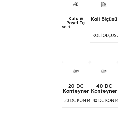
Kutu &
Koli ölçüsü
Poşet İçi
Adet
KOLI ÖLÇÜS
20 DC
40 DC
Konteyner
Konteyner
20 DC KONTEYNER
40 DC KONT
1517
Koli
K