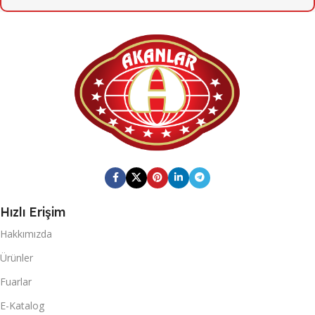
6
KOLI İÇI ADET
6
KOLI İÇI ADET
KOLI ÖLÇÜSÜ
KOLI ÖLÇÜSÜ
164mm X 247mm X 201mm
379mm X 384mm X 282mm
KOLI BRÜT AĞIRLIĞI
KOLI BRÜT AĞIRLIĞI
3,11
13,85
KOLI BARKOD
Hızlı Erişim
KOLI BARKOD
Hakkımızda
0868 116 190 8910
0868 265 501 6753
Ürünler
20 DC KONTEYNER
Fuarlar
20 DC KONTEYNER
E-Katalog