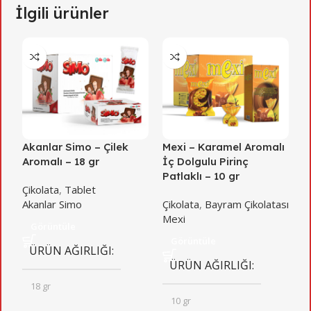
İlgili ürünler
Akanlar Simo – Çilek
Mexi – Karamel Aromalı
M
Aromalı – 18 gr
İç Dolgulu Pirinç
İ
Patlaklı – 10 gr
P
Çikolata
,
Tablet
Akanlar Simo
Çikolata
,
Bayram Çikolatası
Ç
Mexi
M
Görüntüle
Görüntüle
ÜRÜN AĞIRLIĞI
ÜRÜN AĞIRLIĞI
18 gr
10 gr