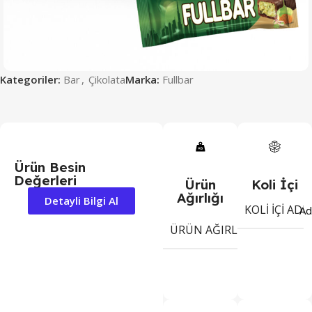
Kategoriler:
Bar
,
Çikolata
Marka:
Fullbar
Ürün Besin
Değerleri
Ürün
Koli İçi
Ağırlığı
Detayli Bilgi Al
KOLI İÇI ADE
Ad
12
ÜRÜN AĞIRLIĞI
gr