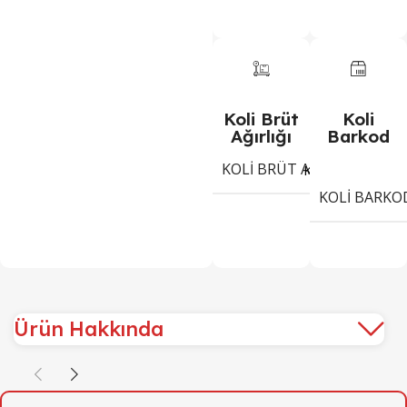
Koli Brüt
Koli
Ağırlığı
Barkod
KOLI BRÜT AĞIRLIĞI
6,7
Kg
KOLI BARKO
Ürün Hakkında