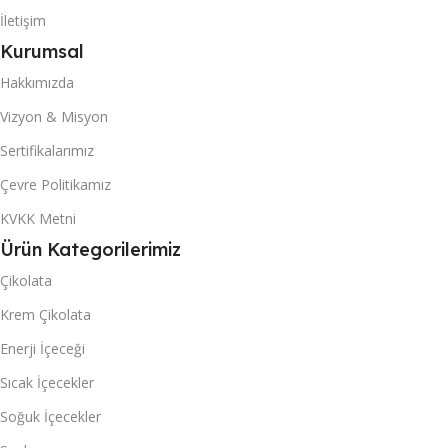
3558
İletişim
706
Kurumsal
40 DC KONTEYNER
40 DC KONTEYNER
Hakkımızda
8466
Vizyon & Misyon
1680
Sertifikalarımız
Akanlar Simo
MARKA
Çevre Politikamız
Mexi
MARKA
KVKK Metni
KUTU & (POŞET) İÇI ADET
KUTU & (POŞET) İÇI ADET
Ürün Kategorilerimiz
24
Çikolata
6
Krem Çikolata
Enerji İçeceği
Sıcak İçecekler
Soğuk İçecekler