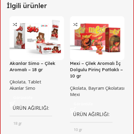
İlgili ürünler
Akanlar Simo – Çilek
Mexi – Çilek Aromalı İç
M
Aromalı – 18 gr
Dolgulu Pirinç Patlaklı –
D
10 gr
1
Çikolata
,
Tablet
Akanlar Simo
Çikolata
,
Bayram Çikolatası
Ç
Mexi
M
Görüntüle
Görüntüle
ÜRÜN AĞIRLIĞI
ÜRÜN AĞIRLIĞI
18 gr
10 gr