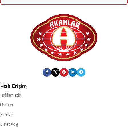
6
KOLI İÇI ADET
6
KOLI İÇI ADET
KOLI ÖLÇÜSÜ
KOLI ÖLÇÜSÜ
164mm X 247mm X 201mm
379mm X 384mm X 282mm
KOLI BRÜT AĞIRLIĞI
KOLI BRÜT AĞIRLIĞI
3,11
13,85
KOLI BARKOD
Hızlı Erişim
KOLI BARKOD
Hakkımızda
0868 116 190 8910
0868 265 501 6692
Ürünler
20 DC KONTEYNER
Fuarlar
20 DC KONTEYNER
E-Katalog