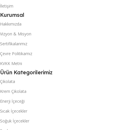
3558
İletişim
706
Kurumsal
40 DC KONTEYNER
40 DC KONTEYNER
Hakkımızda
8466
Vizyon & Misyon
1680
Sertifikalarımız
Akanlar Simo
MARKA
Çevre Politikamız
Mexi
MARKA
KVKK Metni
KUTU & (POŞET) İÇI ADET
KUTU & (POŞET) İÇI ADET
Ürün Kategorilerimiz
24
Çikolata
6
Krem Çikolata
Enerji İçeceği
Sıcak İçecekler
Soğuk İçecekler