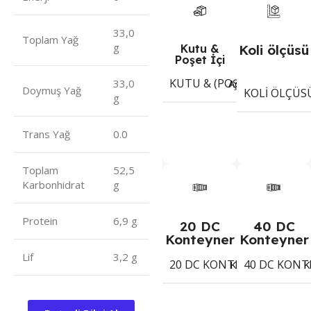
33,0
Toplam Yağ
g
Kutu &
Koli ölçüsü
Poşet İçi
KUTU & (POŞET) İÇI ADET
Adet
33,0
Doymuş Yağ
KOLI ÖLÇÜS
g
Trans Yağ
0.0
Toplam
52,5
Karbonhidrat
g
Protein
6,9 g
20 DC
40 DC
Konteyner
Konteyner
Lif
3,2 g
20 DC KONTEYNER
40 DC KONT
2453
Koli
K