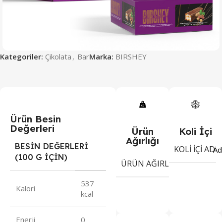
Kategoriler:
Çikolata
,
Bar
Marka:
BIRSHEY
Ürün Besin
Değerleri
Ürün
Koli İçi
Ağırlığı
BESİN DEĞERLERİ
KOLI İÇI ADE
Ad
(100 G İÇİN)
35
ÜRÜN AĞIRLIĞI
gr
537
Kalori
kcal
Enerji
0