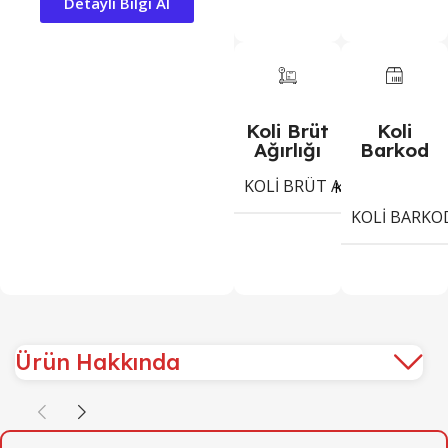
Detayli Bilgi Al
Koli Brüt
Koli
Ağırlığı
Barkod
KOLI BRÜT AĞIRLIĞI
5,8
Kg
KOLI BARKO
Ürün Hakkında