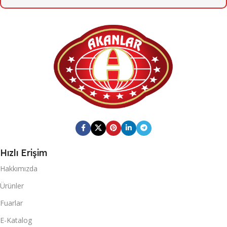
6
KOLI İÇI ADET
6
KOLI İÇI ADET
KOLI ÖLÇÜSÜ
KOLI ÖLÇÜSÜ
164mm X 247mm X 201mm
379mm X 384mm X 282mm
KOLI BRÜT AĞIRLIĞI
KOLI BRÜT AĞIRLIĞI
3,11
13,85
KOLI BARKOD
Hızlı Erişim
KOLI BARKOD
Hakkımızda
0868 116 190 8910
0868 265 501 6692
Ürünler
20 DC KONTEYNER
Fuarlar
20 DC KONTEYNER
E-Katalog