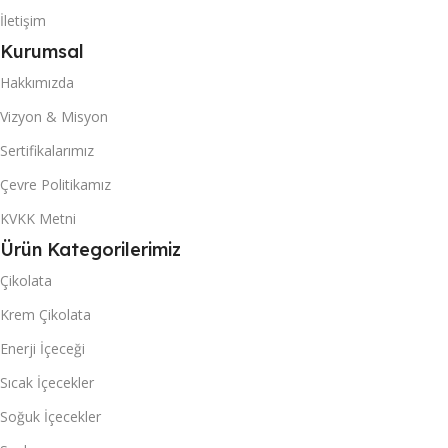
3558
İletişim
706
Kurumsal
40 DC KONTEYNER
40 DC KONTEYNER
Hakkımızda
8466
Vizyon & Misyon
1680
Sertifikalarımız
Akanlar Simo
MARKA
Çevre Politikamız
Mexi
MARKA
KVKK Metni
KUTU & (POŞET) İÇI ADET
KUTU & (POŞET) İÇI ADET
Ürün Kategorilerimiz
24
Çikolata
6
Krem Çikolata
Enerji İçeceği
Sıcak İçecekler
Soğuk İçecekler