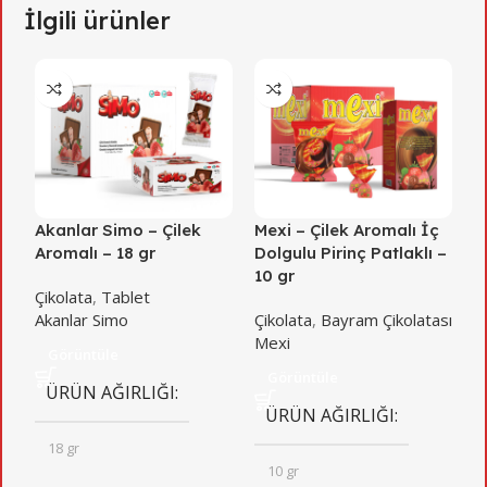
İlgili ürünler
Akanlar Simo – Çilek
Mexi – Çilek Aromalı İç
M
Aromalı – 18 gr
Dolgulu Pirinç Patlaklı –
İ
10 gr
P
Çikolata
,
Tablet
Akanlar Simo
Çikolata
,
Bayram Çikolatası
Ç
Mexi
M
Görüntüle
Görüntüle
ÜRÜN AĞIRLIĞI
ÜRÜN AĞIRLIĞI
18 gr
10 gr