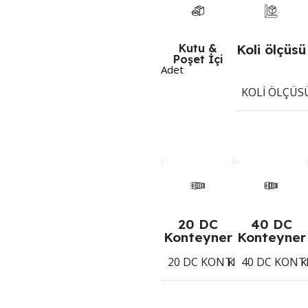
Kutu &
Koli ölçüsü
Poşet İçi
Adet
KOLI ÖLÇÜS
20 DC
40 DC
Konteyner
Konteyner
20 DC KONTEYNER
40 DC KONT
1268
Koli
K