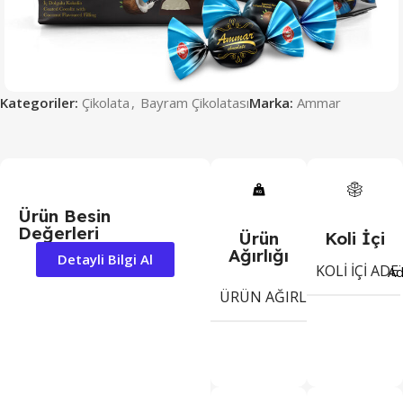
Kategoriler:
Çikolata
,
Bayram Çikolatası
Marka:
Ammar
Ürün Besin
Değerleri
Ürün
Koli İçi
Ağırlığı
Detayli Bilgi Al
KOLI İÇI ADE
Ad
500
ÜRÜN AĞIRLIĞI
gr