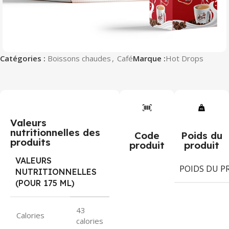
Catégories :
Boissons chaudes
,
Café
Marque :
Hot Drops
Valeurs
nutritionnelles des
Code
Poids du
produits
produit
produit
VALEURS
POIDS DU P
NUTRITIONNELLES
(POUR 175 ML)
43
Calories
calories