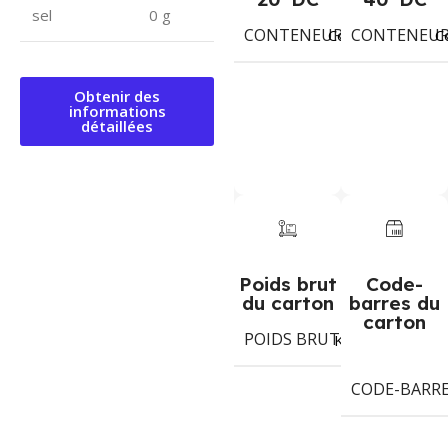
sel
0 g
CONTENEUR 20' DC
CONTENEUR 
883
Colis
C
Obtenir des
informations
détaillées
Poids brut
Code-
du carton
barres du
carton
POIDS BRUT DU CARTON
Kg
CODE-BARR