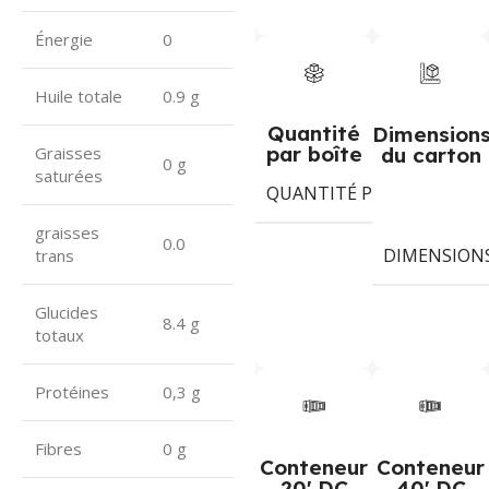
Énergie
0
Huile totale
0.9 g
Quantité
Dimension
par boîte
du carton
Graisses
0 g
saturées
QUANTITÉ PAR BOÎTE
1
graisses
0.0
DIMENSION
trans
Glucides
8.4 g
totaux
Protéines
0,3 g
Fibres
0 g
Conteneur
Conteneur
20' DC
40' DC