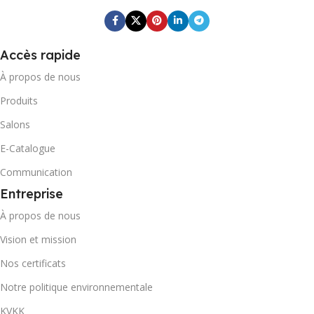
0868 265 501 7071
CODE-BARRES DU CARTO
Accès rapide
Ammar
MARQUE
0868 265 501 4599
À propos de nous
Produits
POIDS BRUT DU CARTON
Ammar
MARQUE
Salons
2,12
E-Catalogue
POIDS BRUT DU CARTON
Communication
CONTENEUR 20' DC
7,384
Entreprise
À propos de nous
1868
CONTENEUR 20' DC
Vision et mission
CONTENEUR 40' DC
907
Nos certificats
Notre politique environnementale
4445
CONTENEUR 40' DC
KVKK