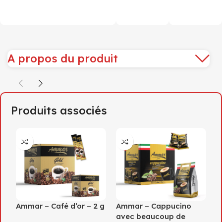
A propos du produit
Produits associés
Ammar – Café d’or – 2 g
Ammar – Cappucino
F
avec beaucoup de
C