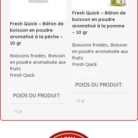
Fresh Quick – Bâton de
F
boisson en poudre
p
Fresh Quick – Bâton de
aromatisé à la pomme
a
boisson en poudre
– 10 gr
a
aromatisé à la pêche –
g
10 gr
Boissons froides
,
Boisson
en poudre aromatisée aux
B
Boissons froides
,
Boisson
fruits
e
en poudre aromatisée aux
Fresh Quick
fr
fruits
F
Lire La Suite
Fresh Quick
POIDS DU PRODUIT
Lire La Suite
POIDS DU PRODUIT
10 gr
10 gr
QUANTITÉ PAR BOÎTE
QUANTITÉ PAR BOÎTE
8