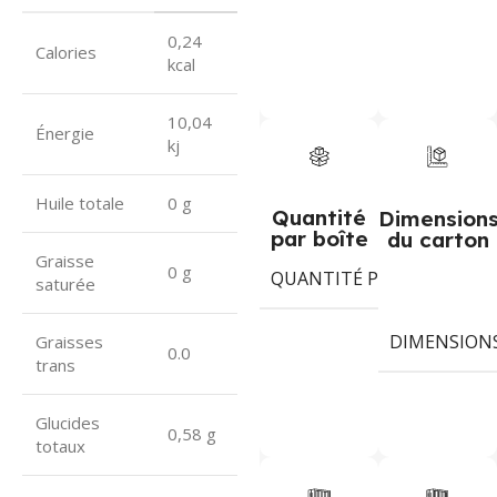
0,24
Calories
kcal
10,04
Énergie
kj
Huile totale
0 g
Quantité
Dimension
par boîte
du carton
Graisse
0 g
QUANTITÉ PAR BOÎTE
8
saturée
DIMENSION
Graisses
0.0
trans
Glucides
0,58 g
totaux