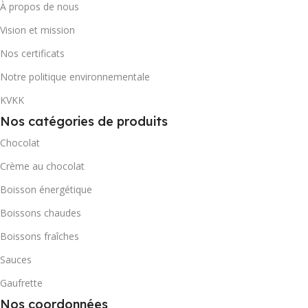
11,86
À propos de nous
CONTENEUR 20' DC
Vision et mission
CONTENEUR 20' DC
Nos certificats
1037
539
Notre politique environnementale
CONTENEUR 40' DC
KVKK
CONTENEUR 40' DC
Nos catégories de produits
2467
Chocolat
1284
Crème au chocolat
QUANTITÉ PAR BOÎTE
QUANTITÉ PAR BOÎTE
Boisson énergétique
48
Boissons chaudes
48
Boissons fraîches
Sauces
Gaufrette
Nos coordonnées