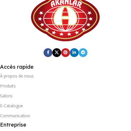
20
DIMENSIONS DU CARTON
DIMENSIONS DU CARTON
372mm x 402mm x 187mm
x 402mm x 187mm
365mm X 460mm X 320mm
CODE-BARRES DU CARTO
CODE-BARRES DU CARTON
0868 265 501 4360
Accès rapide
0868 116 190 6664
À propos de nous
MARQUE
MARQUE
Produits
Fresh Quick
Salons
Fresh Quick
E-Catalogue
POIDS BRUT DU CARTON
Communication
POIDS BRUT DU CARTON
Entreprise
5,318