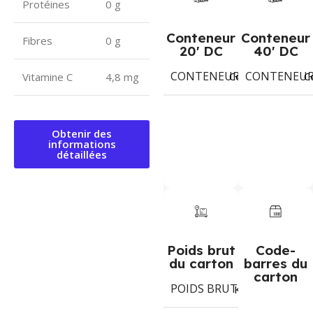
Protéines
0 g
Conteneur
Conteneur
Fibres
0 g
20' DC
40' DC
CONTENEUR 20' DC
CONTENEUR 
103
Colis
C
Vitamine C
4,8 mg
Obtenir des
informations
détaillées
Poids brut
Code-
du carton
barres du
carton
POIDS BRUT DU CARTON
Kg