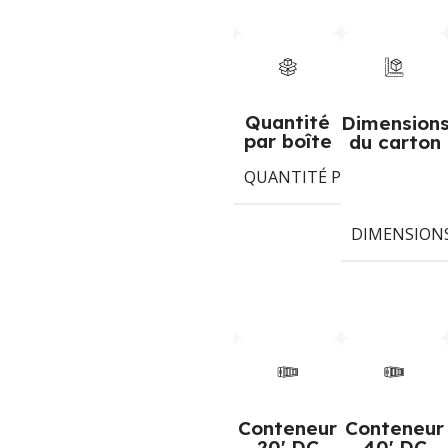
Quantité
Dimension
par boîte
du carton
QUANTITÉ PAR BOÎTE
1
DIMENSION
Conteneur
Conteneur
20' DC
40' DC