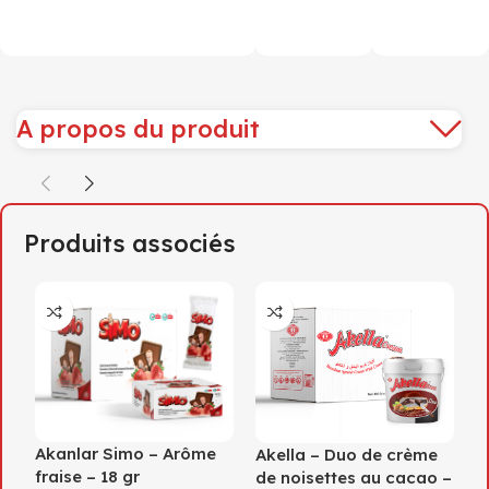
A propos du produit
Produits associés
Akanlar Simo – Arôme
Akella – Duo de crème
A
fraise – 18 gr
de noisettes au cacao –
a