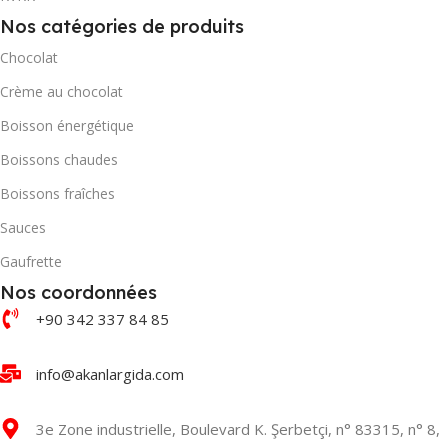
Akella
MARQUE
Akanlar Simo
Nos catégories de produits
Chocolat
QUANTITÉ PAR BOÎTE
QUANTITÉ PAR BOÎTE
Crème au chocolat
Boisson énergétique
Boissons chaudes
Boissons fraîches
Sauces
Gaufrette
Nos coordonnées
+90 342 337 84 85
info@akanlargida.com
3e Zone industrielle, Boulevard K. Şerbetçi, n° 83315, n° 8,