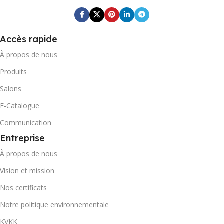
POIDS BRUT DU CARTON
3,11
Accès rapide
4,9
CODE-BARRES DU CARTON
À propos de nous
CODE-BARRES DU CARTO
Produits
0868 116 190 8910
Salons
0869 744 210 9624
CONTENEUR 20' DC
E-Catalogue
CONTENEUR 20' DC
Communication
3558
Entreprise
1783
À propos de nous
CONTENEUR 40' DC
Vision et mission
CONTENEUR 40' DC
8466
Nos certificats
4243
Notre politique environnementale
MARQUE
KVKK