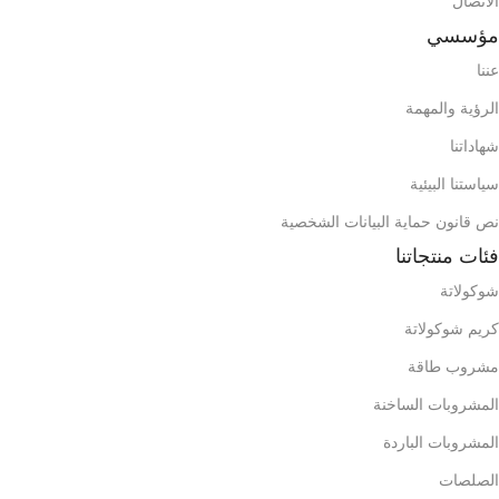
الاتصال
1342
حاوية 20 قدم
12,891
مؤسسي
عننا
3194
حاوية 40 قدم
681
حاوية 20 قدم
ح
الرؤية والمهمة
محتويات الصندوق (الحقيبة)
شهاداتنا
1620
حاوية 40 قدم
ح
سياستنا البيئية
محتويات الصندوق (الحقيبة)
نص قانون حماية البيانات الشخصية
م
فئات منتجاتنا
شوكولاتة
كريم شوكولاتة
مشروب طاقة
المشروبات الساخنة
المشروبات الباردة
الصلصات