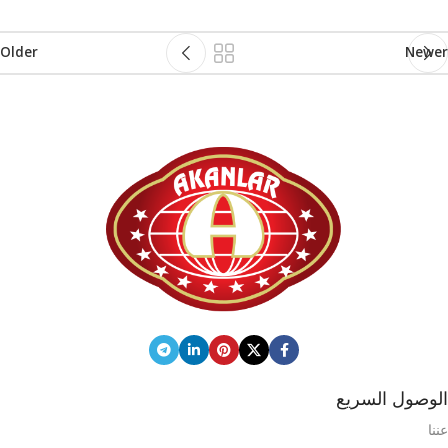
Older
Newer
الوصول السريع
عننا