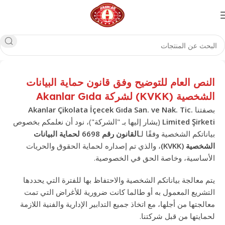
النص العام للتوضيح وفق قانون حماية البيانات
الشخصية (KVKK) لشركة Akanlar Gıda
بصفتنا
Akanlar Çikolata İçecek Gıda San. ve Nak. Tic.
Limited Şirketi
(يشار إليها بـ "الشركة")، نود أن نعلمكم بخصوص
بياناتكم الشخصية وفقًا لـ
القانون رقم 6698 لحماية البيانات
الشخصية (KVKK)
، والذي تم إصداره لحماية الحقوق والحريات
الأساسية، وخاصة الحق في الخصوصية.
يتم معالجة بياناتكم الشخصية والاحتفاظ بها للفترة التي يحددها
التشريع المعمول به أو طالما كانت ضرورية للأغراض التي تمت
معالجتها من أجلها، مع اتخاذ جميع التدابير الإدارية والفنية اللازمة
لحمايتها من قبل شركتنا.