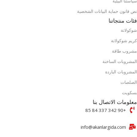
سياستنا البيئية
نص قانون حماية البيانات الشخصية
فئات منتجاتنا
شوكولاتة
كريم شوكولاتة
مشروب طاقة
المشروبات الساخنة
المشروبات الباردة
الصلصات
بسكويت
معلومات الاتصال بنا
+90 342 337 84 85
info@akanlargida.com