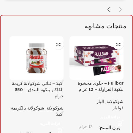
منتجات مشابهة
Fullbar – حلوى محشوة
أكيلا – ثنائي شوكولاتة كريمة
أك
بنكهة الفراولة – 12 غرام
الكاكاو بنكهة البندق – 350
بالك
جرام
شوكولاتة
,
البار
شو
فولبار
شوكولاتة
,
شوكولاتة بالكريمة
أكي
أكيلا
قراءة المزيد
قراءة المزيد
12 جرام
وزن المنتج
و
350 جرام