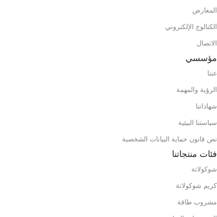
0869 744 210 6869
المعارض
352mm X 357mm X 152mm
ح
الكتالوج الإلكتروني
2812
حاوية 20 قدم
الاتصال
الوزن الإجمالي للكرتون
ح
5630
حاوية 40 قدم
مؤسسي
6,775
عننا
ع
أكيلا
علامة تجارية
الرؤية والمهمة
م
شهاداتنا
محتويات الصندوق (الحقيبة)
سياستنا البيئية
نص قانون حماية البيانات الشخصية
فئات منتجاتنا
شوكولاتة
كريم شوكولاتة
مشروب طاقة