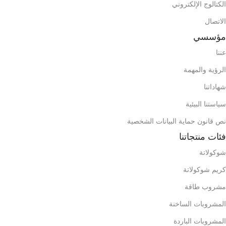
الكتالوج الإلكتروني
الوزن الإجمالي للكرتون
الوزن الإجمالي للكرتون
الاتصال
ح
5,318
7,915
مؤسسي
عننا
م
1037
538
حاوية 20 قدم
حاوية 20 قدم
الرؤية والمهمة
شهاداتنا
2467
1281
حاوية 40 قدم
حاوية 40 قدم
سياستنا البيئية
محتويات الصندوق (الحقيبة)
محتويات الصندوق (الحقيبة)
نص قانون حماية البيانات الشخصية
فئات منتجاتنا
شوكولاتة
كريم شوكولاتة
مشروب طاقة
المشروبات الساخنة
المشروبات الباردة