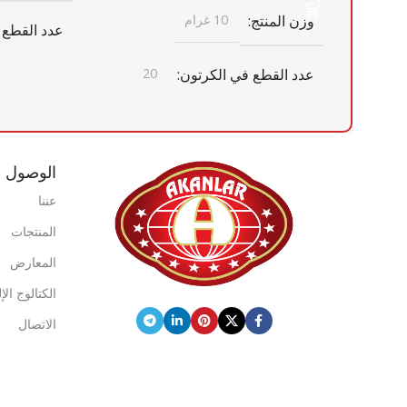
وزن المنتج
10 غرام
عدد القطع 
عدد القطع في الكرتون
20
أبعاد الكرتو
أبعاد الكرتون
× 187 مم
الوصول ا
365 مم × 460 مم × 320 مم × 460 مم
× 320 مم
باركود الكر
عننا
المنتجات
باركود الكرتون
0868 265 501 4391
المعارض
0868 116 190 6664
الكتالوج ال
علامة تجاري
الاتصال
علامة تجارية
فريش كويك
الوزن الإجم
الوزن الإجمالي للكرتون
11,86
حاوية 20 قدم