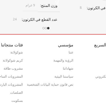
وزن المنتج
9 غرام
في الكرتون
8
عدد القطع في الكرتون
24
ن
أبعاد الكرتون
372 مم × 402 مم × 187 مم × 402 مم
لسريع
مؤسسي
فئات منتجاتنا
246 مم × 410 مم × 205 مم × 246 مم
× 410 مم × 205 مم
تون
عننا
شوكولاتة
الرؤية والمهمة
كريم شوكولاتة
باركود الكرتون
شهاداتنا
مشروب طاقة
0869 744 210 5794
إلكتروني
سياستنا البيئية
المشروبات الساخ
ة
فريش كويك
نص قانون حماية البيانات الشخصية
المشروبات البارد
علامة تجارية
فريش كويك
الي للكرتون
5,318
الصلصات
بسكويت
حاوية 20 قدم
1402
1037