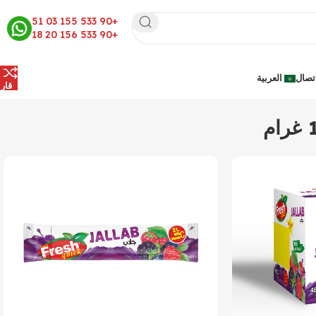
+90 533 155 03 51
+90 533 156 20 18
اتصال
العربية
قار