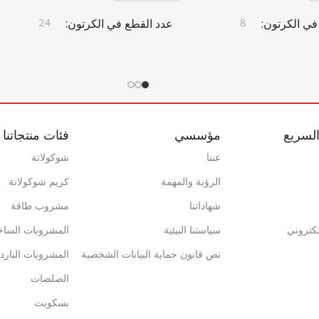
في الكرتون
8
عدد القطع في الكرتون
24
ن
أبعاد الكرتون
372 مم × 402 مم × 187 مم × 402 مم
246 مم × 410 مم × 205 مم × 246 مم
× 410 مم × 205 مم
لسريع
مؤسسي
فئات منتجاتنا
تون
باركود الكرتون
عننا
شوكولاتة
الرؤية والمهمة
كريم شوكولاتة
0869 744 210 6401
شهاداتنا
مشروب طاقة
إلكتروني
سياستنا البيئية
المشروبات الساخ
ة
فريش كويك
علامة تجارية
فريش كويك
نص قانون حماية البيانات الشخصية
المشروبات البارد
الي للكرتون
5,318
حاوية 20 قدم
1402
الصلصات
بسكويت
1037
حاوية 40 قدم
3446