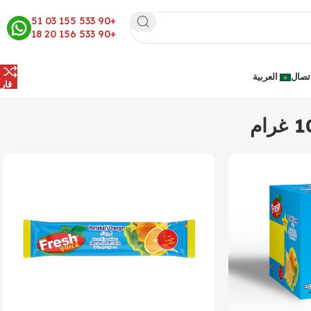
+90 533 155 03 51
+90 533 156 20 18
اتصال
العربية
قار