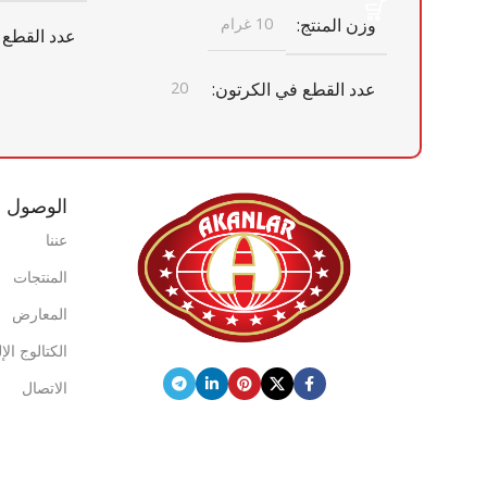
وزن المنتج
10 غرام
عدد القطع 
عدد القطع في الكرتون
20
أبعاد الكرتو
أبعاد الكرتون
× 187 مم
الوصول ا
365 مم × 460 مم × 320 مم × 460 مم
× 320 مم
باركود الكر
عننا
المنتجات
باركود الكرتون
0868 265 501 4391
المعارض
0868 116 190 6664
الكتالوج ال
علامة تجاري
الاتصال
علامة تجارية
فريش كويك
الوزن الإجم
الوزن الإجمالي للكرتون
11,86
حاوية 20 قدم