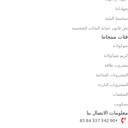
حاوية 40 قدم
شهاداتنا
1284
حاوية 40 قدم
ح
محتويات الصندوق (الحقيبة)
سياستنا البيئية
محتويات الصندوق (الحقيبة)
م
نص قانون حماية البيانات الشخصية
فئات منتجاتنا
شوكولاتة
كريم شوكولاتة
مشروب طاقة
المشروبات الساخنة
المشروبات الباردة
الصلصات
بسكويت
معلومات الاتصال بنا
+90 342 337 84 85