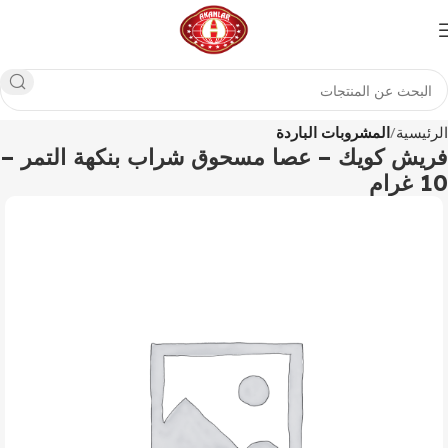
الرئيسية
المشروبات الباردة
فريش كويك – عصا مسحوق شراب بنكهة التمر –
10 غرام