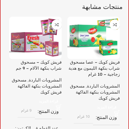
منتجات مشابهة
فريش كويك – عصا مسحوق
فريش كويك – مسحوق
فر
شراب بنكهة الليمون مع هدية
شراب بنكهة الآلام – 9 جم
شرا
زجاجية – 10 غرام
المشروبات الباردة
,
مسحوق
ال
المشروبات الباردة
,
مسحوق
المشروبات بنكهة الفاكهة
ال
المشروبات بنكهة الفاكهة
فريش كويك
فر
فريش كويك
قراءة المزيد
قراءة المزيد
9 غرام
وزن المنتج
و
10 غرام
وزن المنتج
عدد القطع في الكرتون
ع