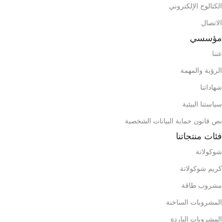
الكتالوج الإلكتروني
الوزن الإجمالي للكرتون
الاتصال
3446
حاوية 40 قدم
ح
7,915
مؤسسي
عننا
محتويات الصندوق (الحقيبة)
م
538
حاوية 20 قدم
الرؤية والمهمة
شهاداتنا
1281
حاوية 40 قدم
سياستنا البيئية
محتويات الصندوق (الحقيبة)
نص قانون حماية البيانات الشخصية
فئات منتجاتنا
شوكولاتة
كريم شوكولاتة
مشروب طاقة
المشروبات الساخنة
المشروبات الباردة