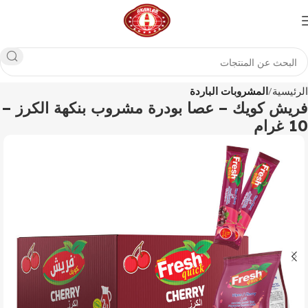
الرئيسية
المشروبات الباردة
فريش كويك – عصا بودرة مشروب بنكهة الكرز –
10 غرام