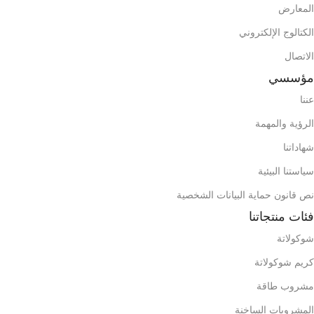
المعارض
الوزن الإجمالي للكرتون
الكتالوج الإلكتروني
الوزن الإجمالي للكرتون
ح
5,318
الاتصال
11,86
مؤسسي
م
1037
حاوية 20 قدم
عننا
539
حاوية 20 قدم
الرؤية والمهمة
2467
حاوية 40 قدم
شهاداتنا
1284
حاوية 40 قدم
محتويات الصندوق (الحقيبة)
سياستنا البيئية
محتويات الصندوق (الحقيبة)
نص قانون حماية البيانات الشخصية
فئات منتجاتنا
شوكولاتة
كريم شوكولاتة
مشروب طاقة
المشروبات الساخنة