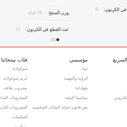
قراءة المزيد
في الكرتون
8
وزن المنتج
10 غرام
ن
عدد القطع في الكرتون
12
372 مم × 402 مم × 187 مم × 402 مم
أبعاد الكرتون
لسريع
مؤسسي
فئات منتجاتنا
340 مم × 516 مم × 307 مم × 516 مم
تون
× 307 مم
عننا
شوكولاتة
الرؤية والمهمة
كريم شوكولاتة
باركود الكرتون
شهاداتنا
مشروب طاقة
ة
فريش كويك
0868 116 190 8118
إلكتروني
سياستنا البيئية
المشروبات الساخ
نص قانون حماية البيانات الشخصية
المشروبات البارد
الي للكرتون
5,318
علامة تجارية
فريش كويك
الصلصات
بسكويت
1037