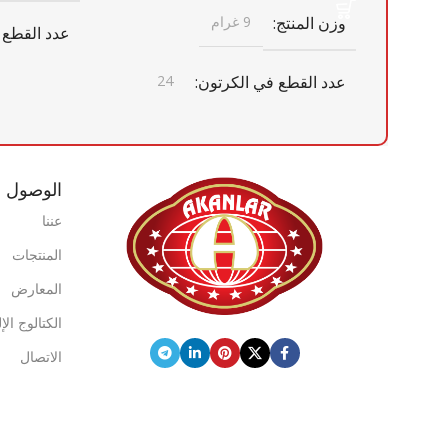
وزن المنتج
9 غرام
عدد القطع 
عدد القطع في الكرتون
24
أبعاد الكرتو
أبعاد الكرتون
× 410 مم × 205 مم
الوصول ا
246 مم × 410 مم × 205 مم × 246 مم
× 410 مم × 205 مم
باركود الكر
عننا
المنتجات
باركود الكرتون
0869 744 210 6524
المعارض
0869 744 210 5794
الكتالوج ال
علامة تجاري
الاتصال
علامة تجارية
فريش كويك
حاوية 20 قدم
حاوية 20 قدم
1402
حاوية 40 قدم