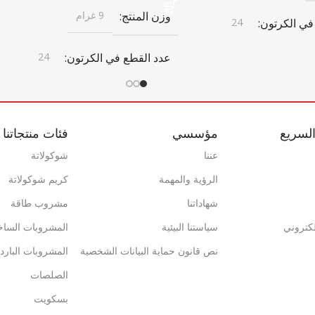
وزن المنتج
9 غرام
في الكرتون
24
عدد القطع في الكرتون
24
ن
أبعاد الكرتون
246 مم × 410 مم × 205 مم × 246 مم
لسريع
مؤسسي
فئات منتجاتنا
246 مم × 410 مم × 205 مم × 246 مم
× 410 مم × 205 مم
تون
عننا
شوكولاتة
الرؤية والمهمة
كريم شوكولاتة
باركود الكرتون
شهاداتنا
مشروب طاقة
0869 744 210 1215
إلكتروني
سياستنا البيئية
المشروبات الساخ
ة
فريش كويك
نص قانون حماية البيانات الشخصية
المشروبات البارد
علامة تجارية
فريش كويك
1402
الصلصات
بسكويت
حاوية 20 قدم
1402
3446