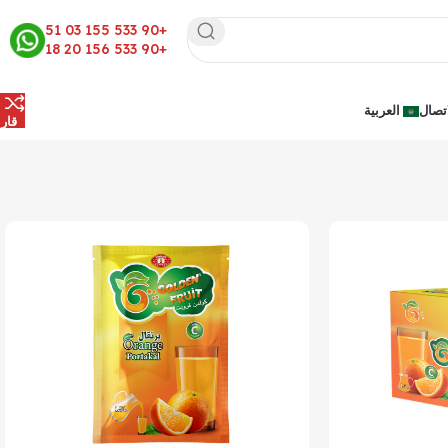
+90 533 155 03 51
+90 533 156 20 18
اتصال
العربية
قار