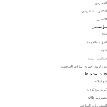
المعارض
الوزن الإجمالي للكرتون
الكتالوج الإلكتروني
الوزن الإجمالي للكرتون
ح
5,497
الاتصال
11,86
ح
مؤسسي
827
حاوية 20 قدم
عننا
539
حاوية 20 قدم
م
الرؤية والمهمة
1969
حاوية 40 قدم
شهاداتنا
1284
حاوية 40 قدم
محتويات الصندوق (الحقيبة)
سياستنا البيئية
محتويات الصندوق (الحقيبة)
نص قانون حماية البيانات الشخصية
فئات منتجاتنا
شوكولاتة
كريم شوكولاتة
مشروب طاقة
المشروبات الساخنة